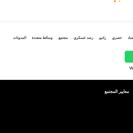
صاد
حصري
راديو
رصد عسكري
مجتمع
وسائط متعددة
المدونات
W
معايير المجتمع