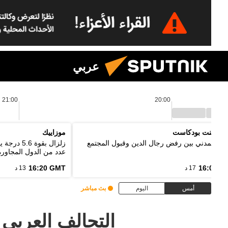
عربي
21:00
20:00
 بوينت بودكاست
موزاييك
واج المدني بين رفض رجال الدين وقبول المجتمع
زلزال بقو
عدد من الدول المجاورة
16:20 GMT
16:03 G
17 د
13 د
أمس
اليوم
بث مباشر