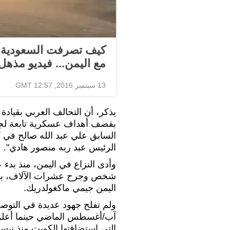
كيف تصرفت السعودية با
مع اليمن... فيديو مذهل
13 سبتمبر 2016, 12:57 GMT
بقصف أهداف عسكرية تابعة لجماع
السابق علي عبد الله صالح في ك
الرئيس عبد ربه منصور هادي".
شخص وجرح عشرات الآلاف، بحس
اليمن جيمي ماكغولدريك.
آب/أغسطس الماضي حينما أعلن و
التي استضافتها الكويت منذ نيس