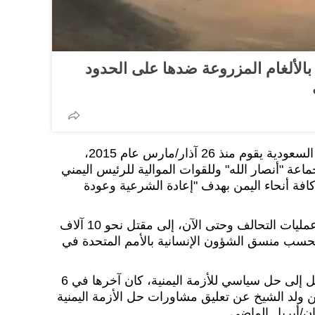
لألغام المزروعة ضدها على الحدود
يذكر، أن التحالف العربي بقيادة السعودية يقوم منذ 26 آذار/مارس عام 2015،
ة "أنصار الله" وللقوات الموالية للرئيس اليمني
افة أنحاء اليمن بهدف "إعادة الشرعية وعودة
وأدى النزاع في اليمن، منذ بدء عمليات التحالف وحتى الآن، إلى مقتل نحو 10 آلاف
ب منسق الشؤون الإنسانية بالأمم المتحدة في
ولم تفلح جهود عديدة في التوصل إلى حل سياسي للأزمة اليمنية، كان آخرها في 6
لد الشيخ عن تعليق مشاورات حل الأزمة اليمنية
ان/أبريل الماضي.