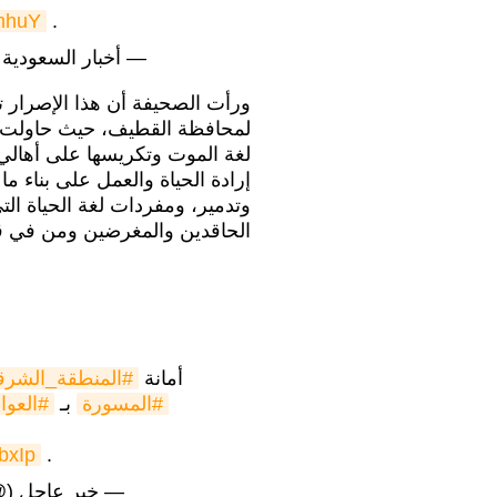
5mhuY
.
— أخبار السعودية (@iNews50
ورأت الصحيفة أن هذا الإصرار تك
لمحافظة القطيف، حيث حاولت 
لغة الموت وتكريسها على أهالي
إرادة الحياة والعمل على بناء 
وتدمير، ومفردات لغة الحياة ا
الحاقدين والمغرضين ومن في 
أمانة
#المنطقة_الشرق
#المسورة
بـ
#العوا
bxIp
.
— خبر عاجل (@jelNews24