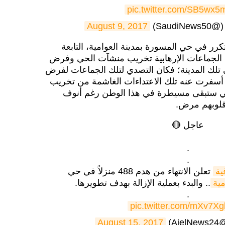
pic.twitter.com/SB5wx
Saud)
August 9, 2017
رر في حي المسورة بمدينة العوامية، التابعة
الجماعات الإرهابية تخريب منشآت الحي وفرض
 تلك المدينة؛ فكان التصدي لتلك الجماعات لفرض
ما أسفرت عنه تلك الاعتداءات الغاشمة من تخريب
لتي ستبقى مسيطرة في هذا الوطن رغم أنوف
قلوبهم مرض.
عاجل 🔴
.
.
ية
تعلن الانتهاء من هدم 488 منزلاً في حي
مية
.. والبدء بعملية الإزالة بهدف تطويرها.
.
pic.twitter.com/mXv7Xg
A)
August 15, 2017