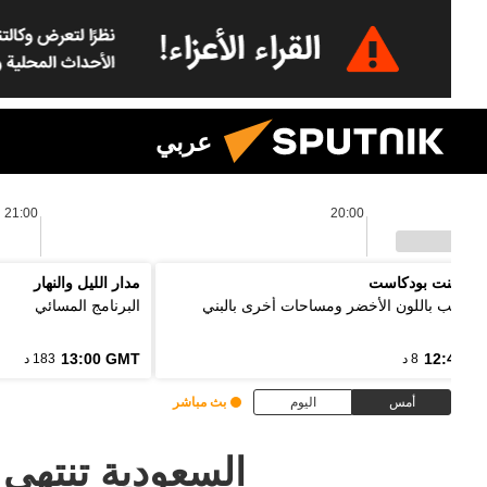
عربي
21:00
20:00
 بوينت بودكاست
مدار الليل والنهار
ل الألب باللون الأخضر ومساحات أخرى بالبني
البرنامج المسائي
13:00 GMT
12:48 G
8 د
183 د
أمس
اليوم
بث مباشر
السعودية تنتهي