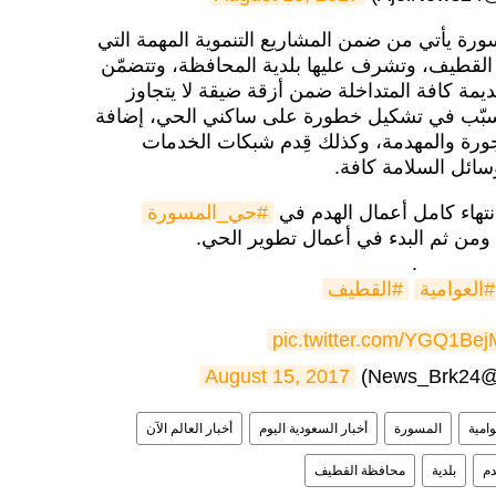
ة يأتي من ضمن المشاريع التنموية المهمة التي
ة القطيف، وتشرف عليها بلدية المحافظة، وتتضمّن
قديمة كافة المتداخلة ضمن أزقة ضيقة لا يتجاوز
تتسبّب في تشكيل خطورة على ساكني الحي، إضافة
جورة والمهدمة، وكذلك قِدم شبكات الخدمات
سائل السلامة كافة.
نتهاء كامل أعمال الهدم في
#حي_المسورة
الة ومن ثم البدء في أعمال تطوير الحي.
.
#العوامية
#القطيف
pic.twitter.com/YGQ1Be
N)
August 15, 2017
وامية
المسورة
أخبار السعودية اليوم
أخبار العالم الآن
م
بلدية
محافظة القطيف