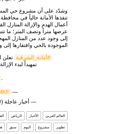
وشدّد على أن مشروع حي المسور
تنفذها الأمانة حالياً في محافظ
أعمال الهدم والإزالة المنازل ال
عرضها متراً ونصف المتر؛ ما 
إلى وجود عدد من المنازل المه
الموجودة بالحي وافتقارها إلى و
#أمانة_الشرقية
تعلن ا
تمهيداً لبدء الإز
.
jMKF
—
— أخبار عاجلة (@ews_Brk24
العالم العربي
الأخبار
الرياض
الع
تطوير
مشروع
اليوم
سبق
هد