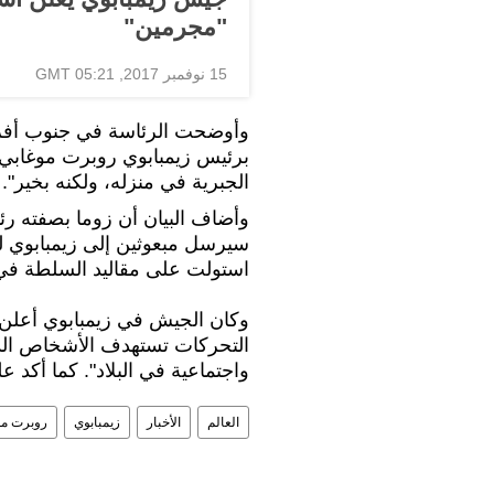
"مجرمين"
15 نوفمبر 2017, 05:21 GMT
وأوضحت الرئاسة في جنوب أفريق
برئيس زيمبابوي روبرت موغابي، ا
الجبرية في منزله، ولكنه بخير".
وأضاف البيان أن زوما بصفته رئ
سيرسل مبعوثين إلى زيمبابوي لل
استولت على مقاليد السلطة في
وكان الجيش في زيمبابوي أعلن 
التحركات تستهدف الأشخاص الذين
واجتماعية في البلاد". كما أكد
العالم
الأخبار
زيمبابوي
روبرت مو