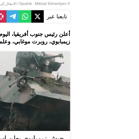
© Sputnik . Mikhail Klimentyev
/
الانتقال إل
تابعنا عبر
زيمبابوي، روبرت موغابي، وعلم م
جيش زيمبابوي يعلن است