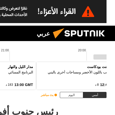
عربي
21:00
20:00
 بوينت بودكاست
مدار الليل والنهار
ل الألب باللون الأخضر ومساحات أخرى بالبني
البرنامج المسائي
13:00 GMT
12:48 G
8 د
183 د
أمس
اليوم
بث مباشر
رئيس جنوب أفريق