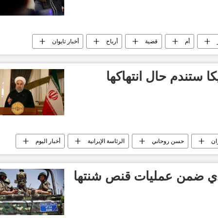
أم
قضية
أرباح
أخبار تايوان
كا ستندم حال انتهاكها
ان
حسن روحاني
الرئاسة الإيرانية
أخبار اليوم
مريكية
ت هادي ضمن عمليات قنص شنتها