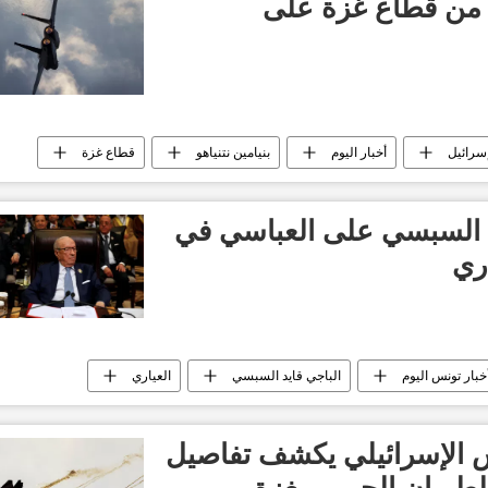
من قطاع غزة على
سرائيل
أخبار اليوم
بنيامين نتنياهو
قطاع غزة
ل السبسي على العباسي في
ري
خبار تونس اليوم
الباجي قايد السبسي
العياري
منصب
 الإسرائيلي يكشف تفاصيل
لطيران الحربي بغزة