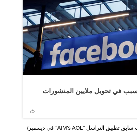
بب في تحويل ملايين المنشورات
وكانت الشركة أغلقت في وقت سابق تطبيق التراسل "AIM's AOL" في ديسمبر/