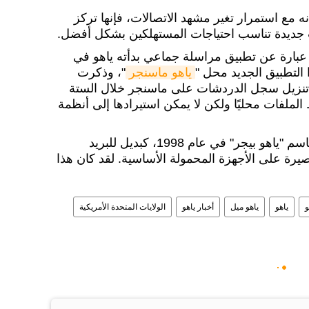
 مع استمرار تغير مشهد الاتصالات، فإنها تركز
ت جديدة تناسب احتياجات المستهلكين بشكل أفضل.
إن تطبيق "Squirrel" هو عبارة عن تطبيق مراسلة جماعي بدأته ياهو في
التطبيق الجديد محل "
ياهو ماسنجر
"، وذكرت
تنزيل سجل الدردشات على ماسنجر خلال الستة
 الملفات محليًا ولكن لا يمكن استيرادها إلى أنظمة
وظهر "ياهو مسنجر" لأول مرة باسم "ياهو بيجر" في عام 1998، كبديل للبريد
صيرة على الأجهزة المحمولة الأساسية. لقد كان هذا
و
ياهو
ياهو ميل
أخبار ياهو
الولايات المتحدة الأمريكية