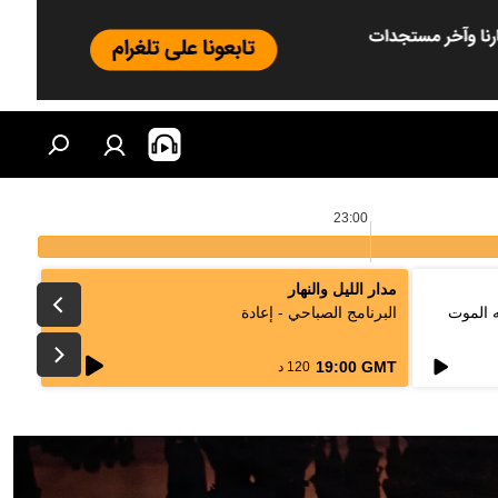
23:00
مدار الليل والنهار
ه الموت
البرنامج الصباحي - إعادة
live
19:00 GMT
120 د