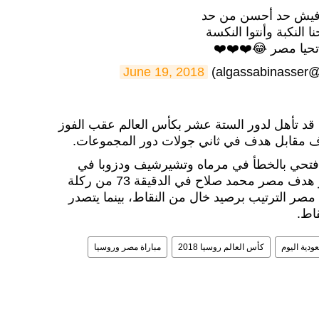
فيش حد أحسن من حد
نا النكبة وأنتوا النكسة
تحيا مصر 😂❤️❤️❤️
al)
June 19, 2018
قد تأهل لدور الستة عشر بكأس العالم عقب الفوز
اف مقابل هدف في ثاني جولات دور المجموعات.
 فتحي بالخطأ في مرماه وتشيرشيف ودزوبا في
الدقائق 47 و59 و62، بينما أحرز هدف مصر محمد صلاح في الدقيقة 73 من ركلة
 مصر الترتيب برصيد خال من النقاط، بينما يتصدر
اط.
ودية اليوم
كأس العالم روسيا 2018
مباراة مصر وروسيا