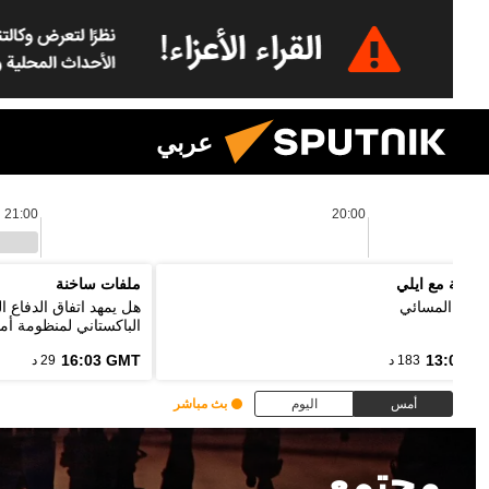
عربي
21:00
20:00
لموجة مع ايلي
ملفات ساخنة
رنامج المسائي
هل يمهد اتفاق الدفاع 
الباكستاني لمنظومة أمن
16:03 GMT
13:00 G
183 د
29 د
أمس
اليوم
بث مباشر
مجتمع