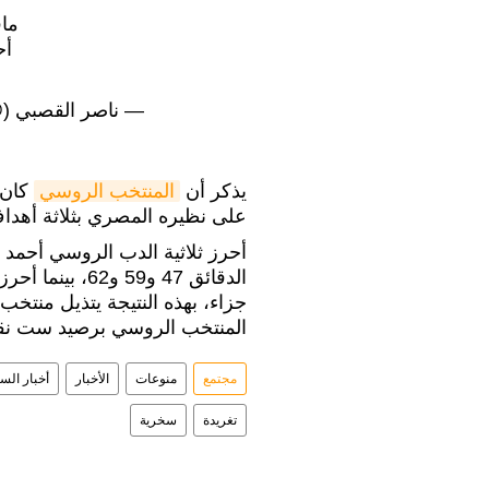
ما
أح
— ناصر القصبي (@gassabinasser
يذكر أن
المنتخب الروسي
كان 
على نظيره المصري بثلاثة أهد
أحرز ثلاثية الدب الروسي أحمد
جزاء، بهذه النتيجة يتذيل منتخب
المنتخب الروسي برصيد ست نق
مجتمع
منوعات
الأخبار
أخبار السع
تغريدة
سخرية