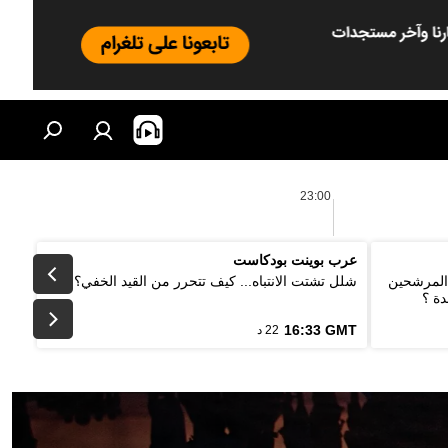
23:00
عرب بوينت بودكاست
 المرشحين
شلل تشتت الانتباه... كيف تتحرر من القيد الخفي؟
دة ؟
16:33 GMT
22 د