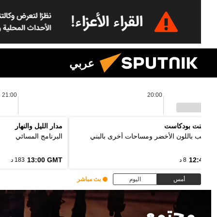
عربي
21:00
20:00
 بوينت بودكاست
مدار الليل والنهار
ل الألب باللون الأخضر ومساحات أخرى بالبني
البرنامج المسائي
13:00 GMT
12:48 G
8 د
183 د
أمس
اليوم
بث مباشر
مجتمع