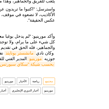
يلعب للفريق والجماهير، وهذا ما 
واسترسل: "اكتبوا ما تريدون عن ب
الأكاذيب، لا تضعوه في موقف، ي
عكس الحقيقة".
وأكد مورينيو: "لم يدخل بوغبا 
كل شيء على ما يرام، ولا توجد
والجماهير، فله الحق في تقديم م
وكان نادي
 مانشستر يونايتد
نفى
جوزيه
مورينيو 
المدير الفني لل
بحسب شبكة "سكاي سبورتس"
مجتمع
رياضة
الأخبار
مورينيو
مورينيو
أخبار الدوري الإنجليزي
أخبار 