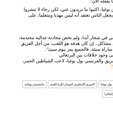
يفعله الآن".
وغبا، اكتبوا ما تريدون عني، لكن رجاء لا تنشروا
جعل الناس تعتقد أنه ليس مهذبا ومتعلما، على
معي في شجار أبدا، ولم نخض محادثة جدالية محتدمة،
 مشاكل.. إن كان هدفه هو اللعب، من أجل الفريق
باراة سيئة، فالجميع يمر بيوم سيئ".
 وجود خلافات بين البرتغالي
فريق والفرنسي بول بوغبا، لاعب الشياطين الحمر،
بول بوغبا
الدوري الإنجليزي الممتاز لكرة القدم
مانشستر يونايتد
إنجلترا