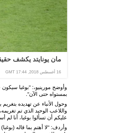
مان يونايتد يكشف حقيقة
16 أغسطس 2018, 17:44 GMT
وأوضح مورينيو،: "بوغبا سيكون قائ
بمستواه حتى الآن".
وحول الأنباء عن تهديده بتغريم بو
واللاعب الوحيد الذي تم تغريمه،
عليكم أن تسألوا بوغبا، أنا لم أسأ
وأردف: "لا أهتم بما قاله (بوغبا) 