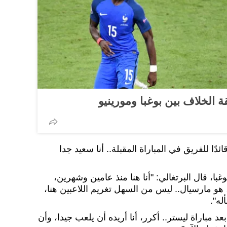
 الخلاف بين بوغبا ومورينيو
دًا للفريق في المباراة المقبلة.. أنا سعيد جدا
غبا، قال البرتغالي: "أنا هنا منذ عامين وشهرين،
 هو مارسيال.. ليس من السهل تغريم اللاعبين هنا،
له".
بعد مباراة ليستر.. أكرر، أنا أريده أن يلعب جيدا، وأن