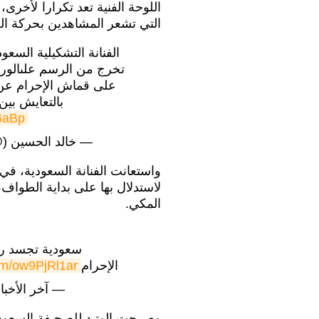
اللوحة الفنية تعد تكرارا لأخرى
التي تشعر المشاهدين بحركة ال
الفنانة التشكيلية السعو
تخرج من الرسم علىالورق
على قماش الإحرام عن ر
بالتعايش بين
l6aBp
— خالد الحسين (@halidfahad77
واستعانت الفنانة السعودية، في 
لاستدلال بها على بداية الطواف
المكي.
سعودية تجسد رح
الإحرام
com/ow9PjRl1ar
— آخر الأخبار (@r
وصرحت الوتيد للصحيفة السعودي