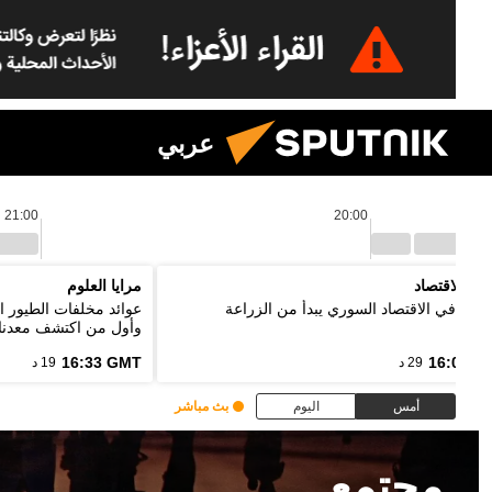
عربي
21:00
20:00
نين الاقتصاد
مرايا العلوم
ر: تعافي الاقتصاد السوري يبدأ من الزراعة
عوائد مخلفات الطيور ا
وأول من اكتشف معدنا
16:33 GMT
16:03 G
29 د
19 د
أمس
اليوم
بث مباشر
مجتمع