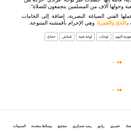
ة وحولها آلاف من المسلمين يتجمعون للصلاة".
ها الفني الصياغة البصرية، إضافة إلى الخامات
ب
الحج والعمرة
وهي الإحرام بأقمشته المتنوعة.
ودية اليوم
لوحات
لوحة فنية
قماش
حجاج
صاد
حصري
راديو
رصد عسكري
مجتمع
وسائط متعددة
المدونات