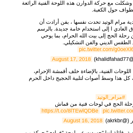
، وشكلت مع حركة الدوارن هذه اللوحة الفنية الرائعة
طواف حول الكعبة.
دية مرام الوتيد تحدت نفسها ، بفن أرادت أن
 العادي ا إلى استخدام خامة جديدة. بالرسم
حلة الحج إلى بيت الله الحرام، بما يوحي
 الطقس الديني والفن التشكيلي.
pic.twitter.com/g0oeX
k)
August 17, 2018
اللوحات الفنية، بالإضاءة خلف أقمشة الإحرام،
، كل هذا وسط أصوات لتلبية الحجيج داخل الحرم
#مرام_الوتيد
لة الحج في لوحات فنية من قماش
https://t.co/8lTEwlQDBe
pic.twitter.
akrkb)
August 16, 2018
ة، قائلة إنها "جسدت عبر لوحة "فرادى" حركة من