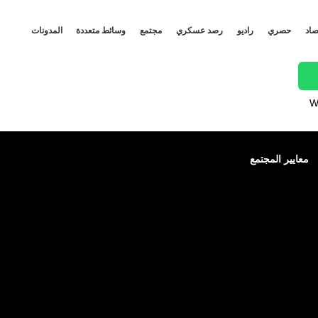
صاد
حصري
راديو
رصد عسكري
مجتمع
وسائط متعددة
المدونات
W
معايير المجتمع