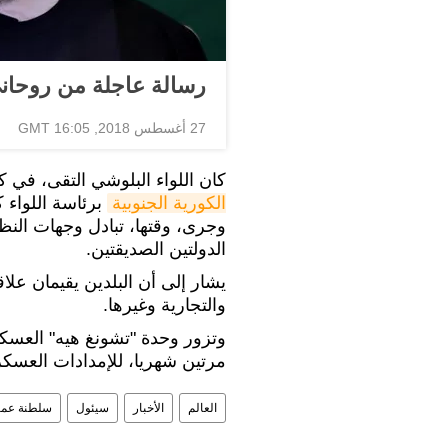
رسالة عاجلة من روحان
27 أغسطس 2018, 16:05 GMT
كان اللواء البلوشي التقى، في ك
الكورية الجنوبية
برئاسة اللواء 
وجرى، وقتها، تبادل وجهات النظ
الدولتين الصديقتين.
يشار إلى أن البلدين يقيمان علا
والتجارية وغيرها.
وتزور وحدة "تشونغ هيه" العسكري
مرتين شهريا، للإمدادات العسكري
العالم
الأخبار
سيئول
سلطنة عما