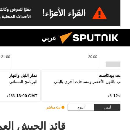
عربي
21:00
20:00
 بوينت بودكاست
مدار الليل والنهار
ل الألب باللون الأخضر ومساحات أخرى بالبني
البرنامج المسائي
13:00 GMT
12:48 G
8 د
183 د
أمس
اليوم
بث مباشر
قائد الجيش العم