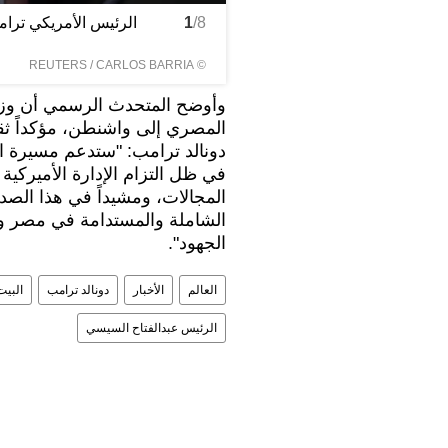
سي في البيت الأبيض بواشنطن
/8
1
الرئيس الأمريكي ترا
REUTERS
/ CARLOS BARRIA
©
وأوضح المتحدث الرسمي أن وزير
المصري إلى واشنطن، مؤكداً ثق
دونالد ترامب: "ستدعم مسيرة الع
في ظل التزام الإدارة الأميركي
المجالات، ومشيداً في هذا الصد
الشاملة والمستدامة في مصر وا
الجهود".
العالم
الأخبار
دونالد ترامب
البيت
الرئيس عبدالفتاح السيسي