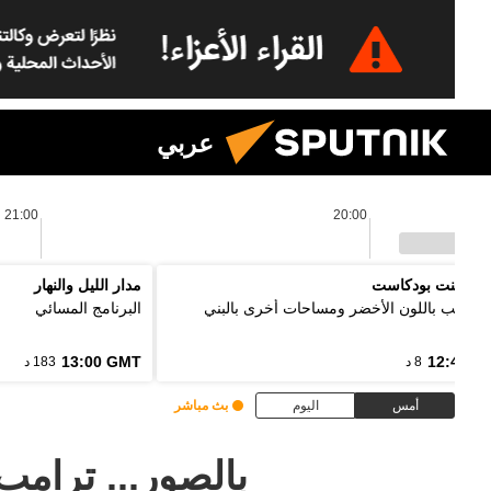
عربي
21:00
20:00
 بوينت بودكاست
مدار الليل والنهار
ل الألب باللون الأخضر ومساحات أخرى بالبني
البرنامج المسائي
13:00 GMT
12:48 G
8 د
183 د
أمس
اليوم
بث مباشر
بالصور... ترام