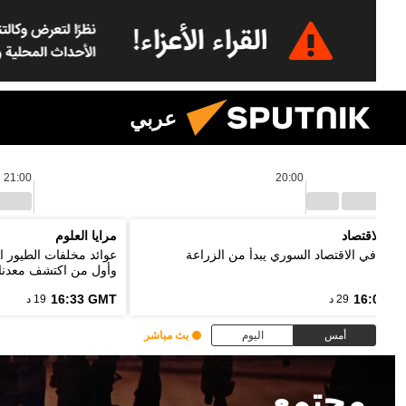
عربي
21:00
20:00
نين الاقتصاد
مرايا العلوم
ر: تعافي الاقتصاد السوري يبدأ من الزراعة
عوائد مخلفات الطيور ا
وأول من اكتشف معدنا
16:33 GMT
16:03 G
29 د
19 د
أمس
اليوم
بث مباشر
مجتمع