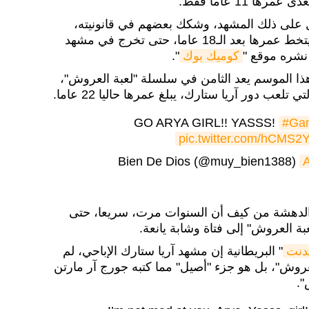
 11 عاما فقط.
ى ذلك المشهد، وشكك بعضهم في قانونيته،
مشيرين إلى أن آريا ستارك لم يتخط عمرها بعد الـ18 عاما، حتى تخرج في مشهد
نشره موقع "
كوميك بوك
".
ذا الموسم يعد الثامن في سلسلة "لعبة العروش"،
 تلعب دور آريا ستارك، يبلغ عمرها حاليا 22 عاما.
GO ARYA GIRL!! YASSS!
#Ga
pic.twitter.com/hCMS2
A
 الدهشة من كيف أن السنوات مرت، سريعا، حتى
ة العروش" إلى فتاة وشابة يانعة.
ندنت
" البريطانية إن مشهد آريا ستارك الإباحي، لم
روش"، بل هو جزء "أصيل" مما كتبه جورج آر مارتن
".