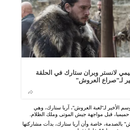
جيمي لانستر وبران ستارك في الحلقة
ير لـ"صراع العروش"
سم الأخير لـ"لعبة العروش"، آريا ستارك، وهي
ميميا، قبل مواجهة جيش الموتى وملك الظلام.
 بالصدمة، خاصة وأن آريا ستارك، بدأت مشاركتها