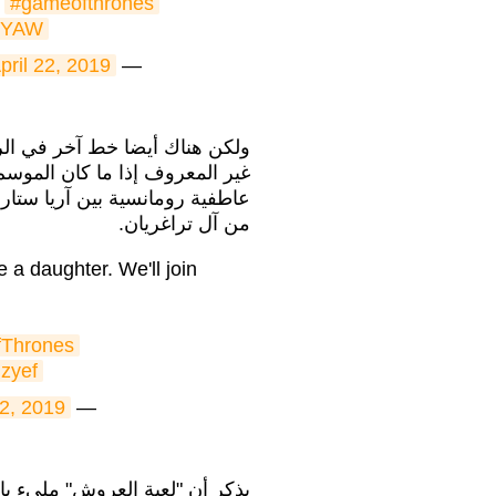
!
#gameofthrones
dVYAW
pril 22, 2019
— Ladybuglizzie (@sagevalentine)
ولكن هناك أيضا خط آخر في الرو
غير المعروف إذا ما كان الموسم 
عاطفية رومانسية بين آريا ستار
من آل تراغريان.
 a daughter. We'll join
Thrones
Hzyef
22, 2019
— Alphina (@maleedus)
يذكر أن "لعبة العروش" مليء بال