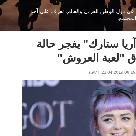
افية في دول الوطن العربي والعالم. تعرف على آخر
لمجتمع.
ريا ستارك" يفجر حالة
 "لعبة العروش"
)
08:15 GMT 22.04.2019