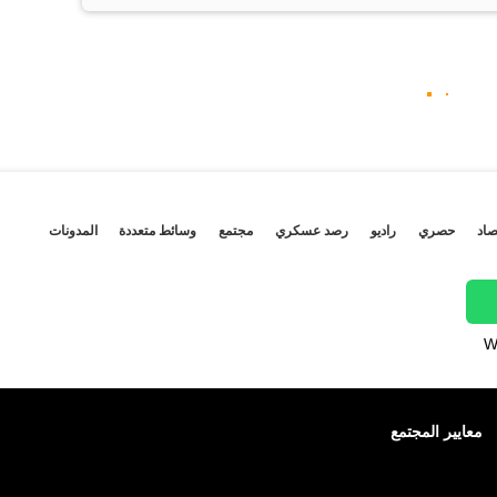
صاد
حصري
راديو
رصد عسكري
مجتمع
وسائط متعددة
المدونات
W
معايير المجتمع