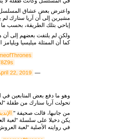
في المسلسل وكانت طفلة لا يتعدى عمرها
واعترض بعض عشاق المسلسل عل
إباحي بتلك الطريقة، بحسب ما 
ولكن لم يلتفت بعضهم إلى أن ه
كما أن الممثلة ميليسيا ويليامز التي
meofThrones
Y8Z9s
pril 22, 2019
— Bien De Dios (@muy_bien1388)
وهو ما دفع بعض المتابعين في
تحولت آريا ستارك من طفلة "لعب
من جانبها، قالت صحيفة "
الإندب
يكن دخيلا على سلسلة "لعبة الع
في روايته الأصلية "لعبة العروش