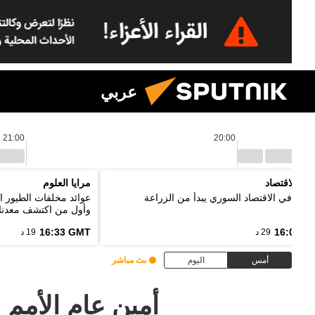
عربي
21:00
20:00
نين الاقتصاد
مرايا العلوم
ر: تعافي الاقتصاد السوري يبدأ من الزراعة
عوائد مخلفات الطيور ا
وأول من اكتشف معدنا
16:33 GMT
16:03 G
29 د
19 د
أمس
اليوم
بث مباشر
أمين عام الأمم 