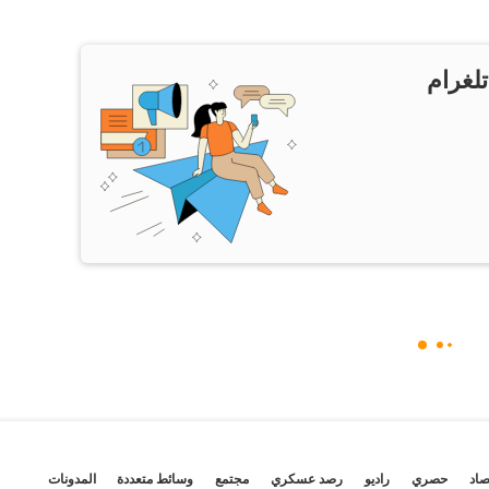
تلغرام
صاد
حصري
راديو
رصد عسكري
مجتمع
وسائط متعددة
المدونات