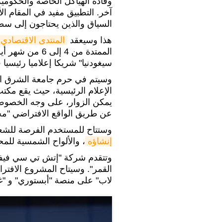
وقادة الهياكل الخاصة والحكوم
آخر. التطبيق مفيد في المقام ا
السياق والذين يحتاجون إلى سطر
هذا وسيعقد
المنتدى الاقتصاد
الممتدة من 4 إلى
سيغودنيا" شريكا إعلاميا رئيسيا 
وسيتم في حرم جامعة الشرق ا
الإعلام الرئيسية، حيث يقع مكت
يمكن الزوار، على وجه الخصوص
عن طريق الواقع الافتراضي "مح
وستتاح للمستخدم الفرصة للشع
إنشاؤه
، والألواح الشمسية للم
وتتقدم شركة "إتش تي سي فيف
القمر". وسيتاح المشروع الافترا
لاب" على منصة "أبستوري" و "غ