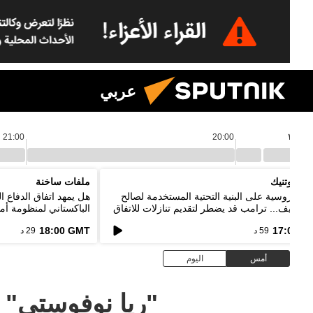
عربي
21:00
20:00
١٩:٣٩
م سبوتنيك
ملفات ساخنة
ات روسية على البنية التحتية المستخدمة لصالح
هل يمهد اتفاق الدفاع 
ت كييف... ترامب قد يضطر لتقديم تنازلات للاتفاق
الباكستاني لمنظومة أمن
إيران
18:00 GMT
17:00 G
59 د
29 د
أمس
اليوم
"ريا نوفوستي" 