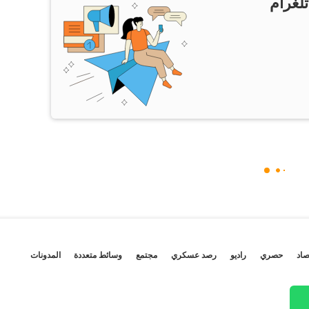
تلغرام
صاد
حصري
راديو
رصد عسكري
مجتمع
وسائط متعددة
المدونات