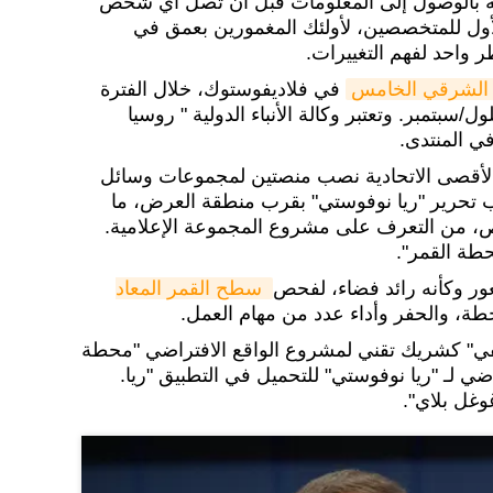
ية بالوصول إلى المعلومات قبل أن تصل أي شخص
لأول للمتخصصين، لأولئك المغمورين بعمق في
 واحد لفهم التغييرات.
ي الشرقي الخامس
في فلاديفوستوك، خلال الفترة
 6 من شهر أيلول/سبتمبر. وتعتبر وكالة الأنباء الدولية " روسيا
في المنتدى.
لأقصى الاتحادية نصب منصتين لمجموعات وسائل
ب تحرير "ريا نوفوستي" بقرب منطقة العرض، ما
، من التعرف على مشروع المجموعة الإعلامية.
طة القمر".
ور وكأنه رائد فضاء، لفحص
سطح القمر المعاد 
حطة، والحفر وأداء عدد من مهام العمل.
ي" كشريك تقني لمشروع الواقع الافتراضي "محطة
ضي لـ "ريا نوفوستي" للتحميل في التطبيق "ريا.
وغل بلاي".