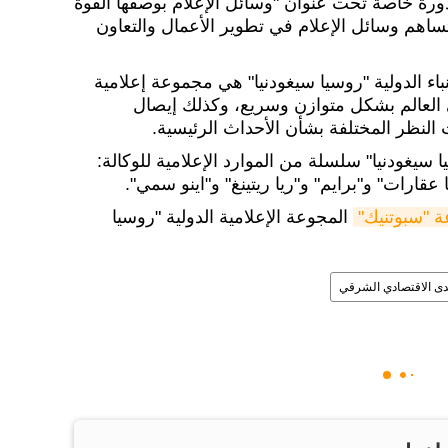
ورة خاصة تحت عنوان "وسائل الإعلام بوصفها القوة
تساهم وسائل الإعلام في تطوير الأعمال والتعاون
نباء الدولية "روسيا سيغودنيا" هي مجموعة إعلامية
ي العالم بشكل متوازن وسريع، وكذلك إيصال
لنظر المختلفة بشأن الأحداث الرئيسية.
يا سيغودنيا" سلسلة من الموارد الإعلامية للوكالة:
قارات" و"برايم" و"ريا ريتينغ" و"اينو سمي".
اعة "سبوتنيك"
المجوعة الإعلامية الدولية "روسيا
دى الاقتصادي الشرقي