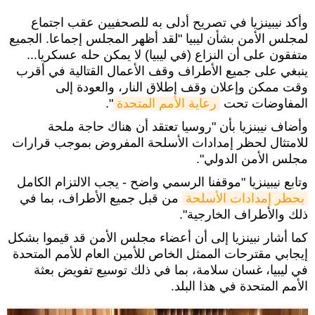
وأكد نيبينزيا في تصريح أدلى به للصحفيين عقب اجتماع
لمجلس الأمن بشأن ليبيا "لقد أظهر المجلس إجماعا. الجميع
متفقون على أن النزاع (في ليبيا) لا يمكن حله عسكريا...
ينبغي على جميع الأطراف وقف الأعمال القتالية في أقرب
وقت ممكن وإعلان وقف إطلاق النار، والعودة إلى
المفاوضات تحت
رعاية الأمم المتحدة
".
وأضاف نيبنزيا بأن "روسيا تعتقد أن هناك حاجة ملحة
للامتثال لحظر إمدادات الأسلحة المفروض بموجب قرارات
مجلس الأمن الدولي".
وتابع نيبينزيا "موقفنا الرسمي واضح - يجب الالتزام الكامل
بحظر إمدادات الأسلحة
من قبل جميع الأطراف، بما في
ذلك والأطراف الخارجية".
كما أشار نبينزيا إلى أن أعضاء مجلس الأمن قد قيموا بشكل
إيجابي مقترحات الممثل الخاص للأمين العام للأمم المتحدة
في ليبيا، غسان سلامة، بما في ذلك توسيع تفويض بعثة
الأمم المتحدة في هذا البلد.