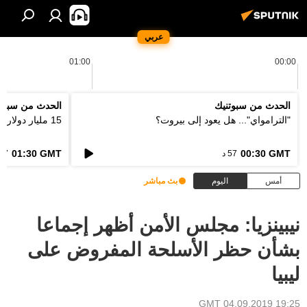
عربي
01:00
00:00
الحدث من سبوتنيك
الحدث من سبوت
"الترامواي"... هل يعود إلى بيروت؟
15 مليار دولار... كيف ستعالج اوروبا فاتورة الحرائق؟
01:30 GMT
00:30 GMT
57 د
57 د
أمس
اليوم
بث مباشر
نيبينزيا: مجلس الأمن أظهر إجماعا
بشأن حظر الأسلحة المفروض على
ليبيا
19:25 GMT 04.09.2019