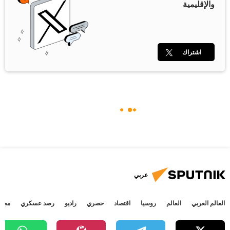
والإقليمية
اشتراك
عربي
العالم العربي
العالم
روسيا
اقتصاد
حصري
راديو
رصد عسكري
مجتم