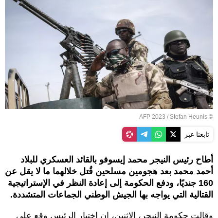
© AFP 2023 / Stefan Heunis
تابعنا عبر
أطاح رئيس النيجر محمد إيسوفو بالقائد العسكري للبلاد
أحمد محمد بعد هجومين مسلحين قُتل خلالهما ما لا يقل عن
160 جنديًا، ودفع الحكومة إلى إعادة النظر في الإستراتيجية
القتالية التي يواجه بها الجيش الوطني الجماعات المتشددة.
وقالت حكومة النيجر، الاثنين، إن اختيار الرئيس وقع على