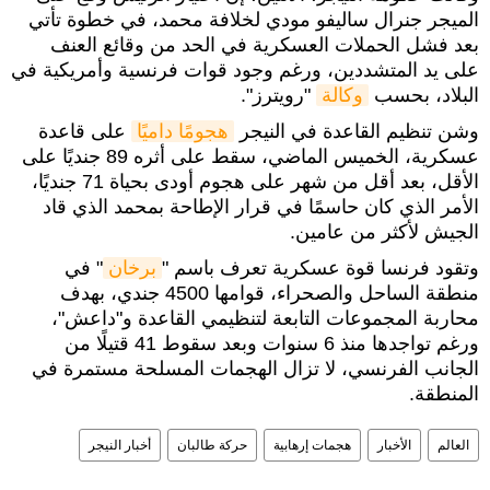
الميجر جنرال ساليفو مودي لخلافة محمد، في خطوة تأتي
بعد فشل الحملات العسكرية في الحد من وقائع العنف
على يد المتشددين، ورغم وجود قوات فرنسية وأمريكية في
البلاد، بحسب
وكالة
"رويترز".
وشن تنظيم القاعدة في النيجر
هجومًا داميًا
على قاعدة
عسكرية، الخميس الماضي، سقط على أثره 89 جنديًا على
الأقل، بعد أقل من شهر على هجوم أودى بحياة 71 جنديًا،
الأمر الذي كان حاسمًا في قرار الإطاحة بمحمد الذي قاد
الجيش لأكثر من عامين.
وتقود فرنسا قوة عسكرية تعرف باسم "
برخان
" في
منطقة الساحل والصحراء، قوامها 4500 جندي، بهدف
محاربة المجموعات التابعة لتنظيمي القاعدة و"داعش"،
ورغم تواجدها منذ 6 سنوات وبعد سقوط 41 قتيلًا من
الجانب الفرنسي، لا تزال الهجمات المسلحة مستمرة في
المنطقة.
العالم
الأخبار
هجمات إرهابية
حركة طالبان
أخبار النيجر