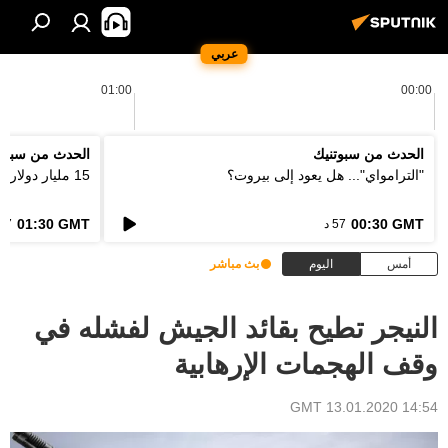
عربي
01:00
00:00
الحدث من سبوتنيك
الحدث من سبوت
"الترامواي"... هل يعود إلى بيروت؟
15 مليار دولار... كيف ستعالج اوروبا فاتورة الحرائق؟
01:30 GMT
00:30 GMT
57 د
57 د
أمس
اليوم
بث مباشر
النيجر تطيح بقائد الجيش لفشله في
وقف الهجمات الإرهابية
14:54 GMT 13.01.2020