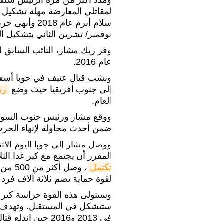
ومدد أكثر من مرة الرئيس سلفا 
لمقاتلي المعارضة مهلة تشكيل ال
سلام أبرم عام
نوفمبر/ تشرين الثاني بتشكيل الحكومة بحل
وفر ريك مشار، النائب السابق ل
عام 2016.
ونشب قتال عنيف في جوبا أسفر
إلى جنوب أفريقيا حيث وضع
ره
العام.
ووقع مشار ورئيس جنوب السودان
ضمن أحدث محاولة لإنهاء الحر
ووصل مشار إلى جوبا اليوم الاث
المقرر أن يجتمع مع كير غدا الثل
تكتمل
، وصل 
لقوة حماية تضم ثلاثة آلاف فر
وستتولى هذه القوة حراسة كير 
ستتشكل في المستقبل. وتهدف هذه
في 2013 و2016 حين اندلع قتال بين قوتي حماية كير ومشار.