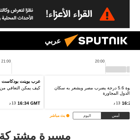
عربي
21:00
20:00
اييك
عرب بوينت بودكاست
زلزال بقوة 5.6 درجة يضرب مصر ويشعر به سكان
كيف يمكن التعافي من 
 من الدول المجاورة
16:34 GMT
16:20 G
13 د
13 د
أمس
اليوم
بث مباشر
مسيرة مشتركة ل