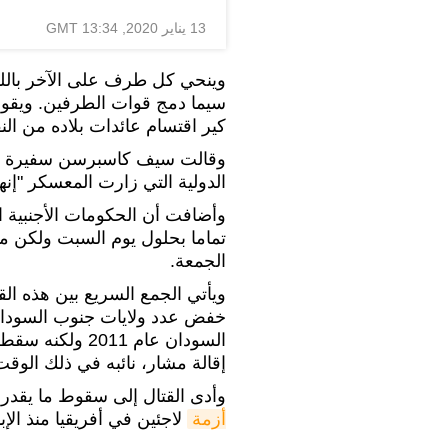
13 يناير 2020, 13:34 GMT
وينحي كل طرف على الآخر باللوم
سيما دمج قوات الطرفين. ويقول
كير اقتسام عائدات بلاده من ا
وقالت سيف كاسبرسن سفيرة ال
الدولية التي زارت المعسكر "إنهم
وأضافت أن الحكومات الأجنبية الت
تماما بحلول يوم السبت ولكن م
الجمعة.
ويأتي الجمع السريع بين هذه ال
خفض عدد ولايات جنوب السودان
إقالة مشار، نائبه في ذلك الوقت
وأدى القتال إلى سقوط ما يقدر بنحو 400 ألف قتيل وإ
أزمة
لاجئين في أفريقيا منذ الإبادة