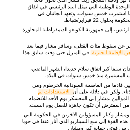
كير ونائبه السابق ريك مشار الذي تحول قائدا
وحدة الوطنية التي تمثل البند الرئيسي في اتفاق
 2018 وأنهى حربا استمرت خمس سنوات. وتعهد الجانبان في
ول 22 فبراير/شباط.
لرئيس، إلى جمهورية الكونغو الديمقراطية المجاورة
 عن سقوط مئات القتلى، وسافر مشار فيما بعد
ن الإقامة الجبرية
في المنزل حتى وقت سابق هذا
 سلفا كير اتفاق سلام جديدا، الشهر الماضي،
ب المستمرة منذ خمس سنوات في البلاد.
نين قادما من العاصمة السودانية الخرطوم ومن
اثاء. ولكن في دلالة على أن
 الاستعدادات لم 
أكثر من 500 من الموالين لمشار إلى المعسكر يوم الأحد للانضمام
د من المفترض أن تكون جاهزة للعمل يوم السبت.
ومشار وكبار المسؤولين الآخرين في الحكومة التي
 القوة إلى منع السيناريو الذي أثار عنفا في جوبا