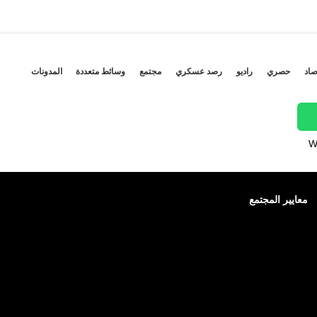
صاد
حصري
راديو
رصد عسكري
مجتمع
وسائط متعددة
المدونات
W
معايير المجتمع