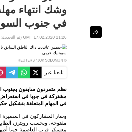
وشك انتهاء مهل
في جنوب السود
21:26 GMT 17.02.2020
(تم التحديث:
REUTERS
/ JOK SOLOMUN
©
تابعنا عبر
نظم متمردون سابقون بجنوب ال
مشتركة في جوبا في استعراض اس
في المهام المتعلقة بتشكيل حكو
وسار المشاركون في المسيرة ال
مفتوحة، وبحسب رويترز، الطابع
معسكر قرب العاصمة جوبا أظهر