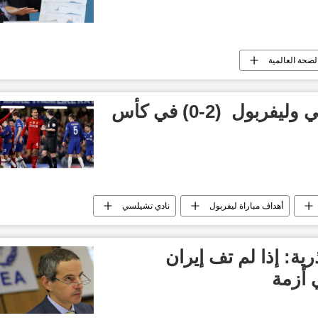
صحة العالمية
أهداف مباراة تشيلسي وليفربول (2-0) في كأس
أهداف مباراة ليفربول
نادي تشيلسي
رية: إذا لم تف إيران
 أزمة