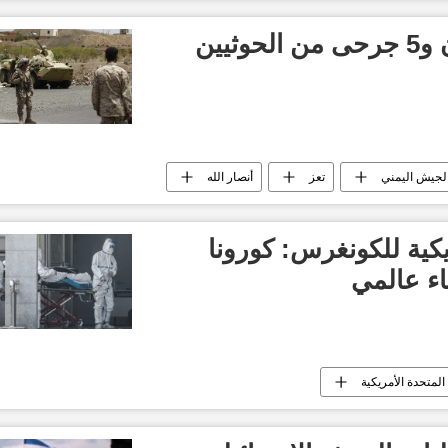
الجيش اليمني: قتيلان و5 جرحى من الحوثيين
لجيش اليمني
تعز
أنصار الله
ية للكونغرس: كورونا
اء عالمي
 المتحدة الأمريكية