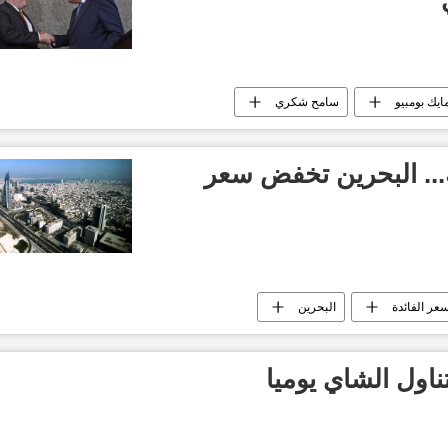
ايك بومبيو
سامح شكري
ة... البحرين تخفض سعر
عر الفائدة
البحرين