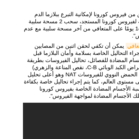
ن فيروس كورونا لإمكانية التبرع ببلازما الدم
وهي: "وجود دليل مسحة إيجابية لفيروس كورونا المستجد، سحب 2 مسحة سلبية
(دليل تعافي المصاب)، ومرور 14 يومًا على المتعافي من آخر مسحة سلبية مع عدم
".
تعافي
يمكن أن تكفي لحقن اثنين من المصابين
اء التحاليل الخاصة بسلامة وأمان البلازما قبل
سام المضادة للفصائل، تحاليل الفيروسات بطريقة
الوميض الضوئي للكشف عن أمراض الكبد الوبائي C-B، نقص المناعة والزهري)
بالإضافة إلى تحليل الكشف عن الحمض النووي للفيروسات NAT وهو أعلى تحليل
 مستوى العالم، كما يتم إجراء تحاليل خاصة بكفاءة
سبة الأجسام المضادة الخاصة بفيروس كورونا