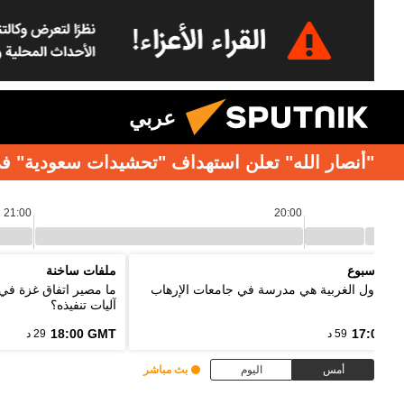
عربي
"أنصار الله" تعلن استهداف "تحشيدات سعودية" في
21:00
20:00
د الأسبوع
ملفات ساخنة
ر: الدول الغربية هي مدرسة في جامعات الإرهاب
ما مصير اتفاق غزة في
آليات تنفيذه؟
18:00 GMT
17:00 G
59 د
29 د
أمس
اليوم
بث مباشر