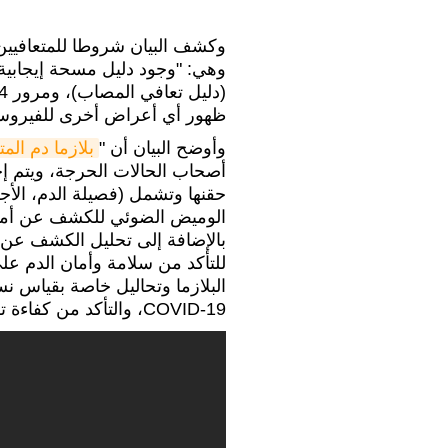
وكشف البيان شروطا للمتعافيين م
ظهور أي أعراض أخرى للفيروس
وأوضح البيان أن "
بلازما دم الم
أصحاب الحالات الحرجة، ويتم إجر
حقنها وتشمل (فصيلة الدم، الأج
للتأكد من سلامة وأمان الدم على
البلازما وتحاليل خاصة بقياس ن
COVID-19، والتأكد من كفاءة تلك الأجسام المضادة لمواجهة الفيروس".