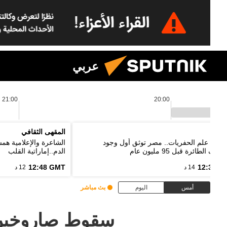
عربي
21:00
20:00
اييك
المقهى الثقافي
ة في علم الحفريات.. مصر توثق أول وجود
الشاعرة والإعلامية ه
احف الطائرة قبل 95 مليون عام
الدم..إماراتية القلب
12:48 GMT
12:33 G
14 د
12 د
أمس
اليوم
بث مباشر
سقوط صاروخين 