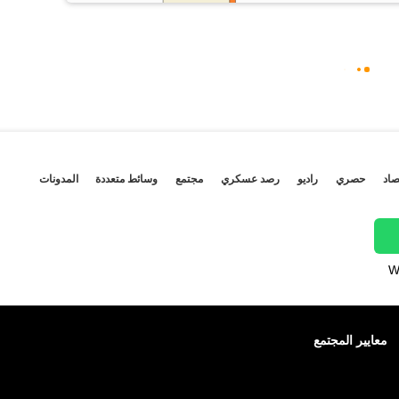
صاد
حصري
راديو
رصد عسكري
مجتمع
وسائط متعددة
المدونات
W
معايير المجتمع