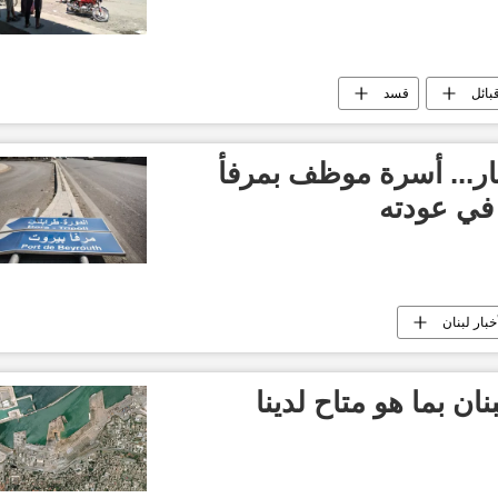
بائل
قسد
انفجار... أسرة موظف بمرفأ
في عودته
خبار لبنان
ان بما هو متاح لدينا