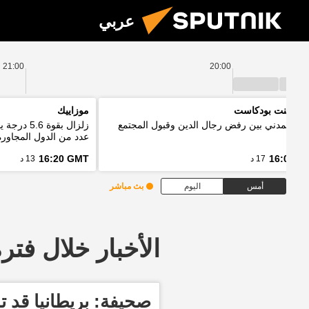
عربي
21:00
20:00
 بوينت بودكاست
موزاييك
واج المدني بين رفض رجال الدين وقبول المجتمع
زلزال بقو
عدد من الدول المجاورة
16:20 GMT
16:03 G
17 د
13 د
أمس
اليوم
بث مباشر
الأخبار خلال فترة معينة
صحيفة: بريطانيا قد ت