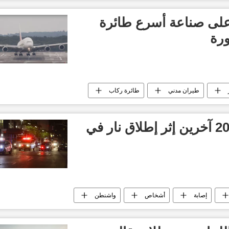
لى صناعة أسرع طائرة
ورة
طيران مدني
طائرة ركاب
مقتل شخص وإصابة 20 آخرين إثر إطلاق نار في
إصابة
أشخاص
واشنطن