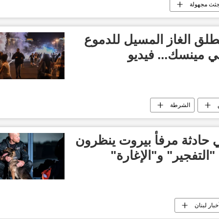
ثث مجهولة
طلق الغاز المسيل للدموع
ي مينسك... فيديو
الشرطة
 حادثة مرفأ بيروت ينظرون
التفجير" و"الإغارة"
خبار لبنان