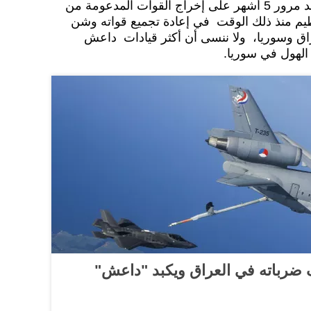
عوائد مالية كبيرة جدا، ولهذا وبعد مرور 5 أشهر على إخراج القوات المدعومة من
ظيم منذ ذلك الوقت في إعادة تجميع قواته وشن
ق وسوريا، ولا ننسى أن أكثر قيادات داعش
لهول في سوريا.
 ضرباته في العراق ويكبد "داعش"