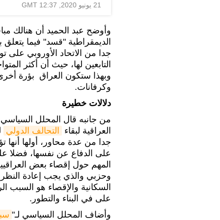
21 يونيو 2020, 12:37 GMT
وأوضح عبد الحميد أن هنالك مبا
الديمقراطية "قسد" فيما يتعلق ب
جدا من الاتحاد الأوروبي على ت
التابعين لها، حيث أن أكثر الم
وبهذا ستكون العراق بؤرة أخرى 
وكرفانات.
دلالات خطيرة
من جانبه قال المحلل السياسي ا
العراقية لبقاء
التحالف الدولي
ل
جدا من عدة محاور، أولها أنها ت
على الدفاع عن نفسها، فضلا على
المهم حول إقصاء بعض العراقيي
وحزبي والذي يجب إعادة النظر 
السكانية والإقصاء هو السبب ا
على في البناء والتطور.
وأضاف المحلل السياسي لـ"
سبو