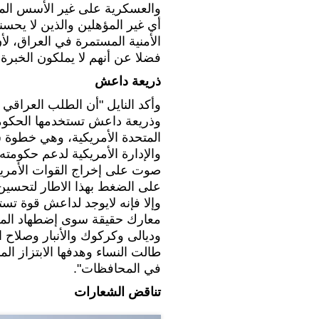
والعسكرية على غير الأسس المهن
أي غير المؤهلين والذين لا يحسنو
الأمنية المستمرة في العراق، لأ
فضلا عن أنهم لا يملكون الخبرة
ذريعة داعش
وأكد النايل "أن الطلب العراقي
وذريعة داعش تستخدمها الحكومة ل
المتحدة الأمريكية، وهي خطوة
والإدارة الأمريكية لدعم حكومته 
صوت على إخراج القوات الأمريكي
على الضغط بهذا الاطار لتحسين
وإلا فإنه لايوجد لداعش قوة تس
معارك حقيقة سوى إضطهاد المل
وديالى وكركوك والأنبار وصلاح 
طالت النساء وهدفها الابتزاز ال
في المحافظات".
تناقض الشعارات