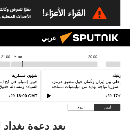
عربي
21:00
٢٠:٥١
20:00
م سبوتنيك
شؤون عسكرية
اق مرحلي بين إيران وعُمان حول مضيق هرمز،
خبير: إسبانيا في فخ ا
يباني: سوريا تواجه تهديد من ميليشيات مسلحة
السيادة ومساءلة حقوق 
خدم حدود دول الجوار
18:00 GMT
17:00 G
59 د
29 د
أمس
اليوم
بعد دعوة بغداد ل