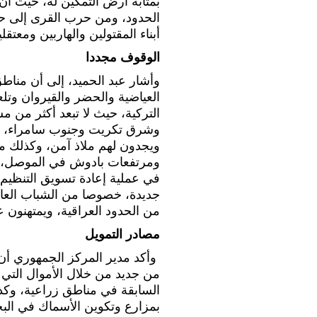
بمثابة أرض التمكين له، حيث أ
الحدود، ومن حرب القرى إلى حرب
أبناء المقتولين والهاربين ومعت
الوقوف مجددا
وأشار عبد الحميد، إلى أن منا
العياضية والحضر والقيروان وتلع
وشرق تكريت وجنوب سامراء، ح
ويجدون لهم ملاذ آمن، وكذلك م
ومرتفعات بادوش في الموصل، وك
في عملية إعادة تسويق التنظيم 
جديدة، خصوصا من الشباب العا
من الحدود العراقية، ويمتهنون ع
مصادر التمويل
وأكد مدير المركز الجمهوري أن 
من جديد من خلال الأموال التي
السابقة في مناطق زراعية، وك
بمزارع وتكوين الأسماك في البح