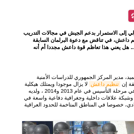
لي إلى الاستمرار بدعم الجيش في مجالات التدريب
يم داعش، في تناقض مع دعوة البرلمان السابقة
د.. هل يعني هذا تعاظم قوة داعش مجددا أم أنه
يد‏، مدير المركز الجمهوري للدراسات الأمنية
قة إن
تنظيم داعش
لا يزال موجودا ويمتلك هيكلية
متكاملة تشبه إمكانات التنظيم في مرحلة التأسيس في عام 2013 و2014 ، ولديه
 وشبكة علاقات داخلية وجغرافية دفاعية واسعة في
ادي، خصوصا في المناطق المتاخمة للحدود العراقية