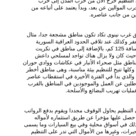
ن التنظيم خرج الآن من حرب المدن إلى حرب
 الموالين عن بعد، وبدأ يعتمد على أتباعه من
قلين من جانب عناصره.
طق غرب نينوى تكاد تكون مناطق مشجعة جدا، مثال
فر وكذلك عند تلاقي الحدود العراقية السورية
التركية، حيث لا تبعد أكثر من مسافة 125 كم، بالإضافة إلى مناطق في تكريت
يث كان ولا يزال هناك تواجد لمسلحي داعش
ناطق مثل صحراء الأنبار في عكاشات ووادي حوران
لها تتيح للتنظيم بيئة مناسبة، وهى مناطق أخطر
والذي بدأ في الفترة الأخيرة في استقطاب عناصر
طلين عن العمل والموجودين في المناطق بالقرب
مليات تهريب البضائع والأسلحة.
التنظيم يحاول الوقوف مجددا ويقوم بدفع الرواتب
 حصل عليها مؤخرا عن طريق استثماره لأمواله
ذلك في أسواق محلية وفي بيع السيارات وما يسمى
يرات، وغيرها من الأموال التي تدر على التنظيم