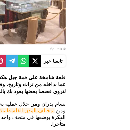
© Sputnik
تابعنا عبر
قلعة شامخة على قمة جبل هكذا
عما بداخله من تراث وتاريخ، وف
لتروي قصصا بعضها يعود بك بالز
ومن
مختلف المدن الفلسطينية
الفكرة بوضعها في متحف واحد لي
متأخرا.