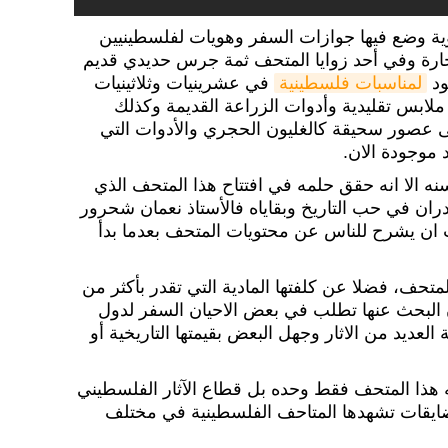
وية وضع فيها جوازات السفر وهويات لفلسطينيين
جارة وفي أحد زوايا المتحف ثمة جرس حديدي قديم
لمناسبات فلسطينية
في عشرينيات وثلاثينيات
لابس تقليدية وأدوات الزراعة القديمة وكذلك
لى عصور سحيقة كالغليون الحجري والأدوات التي
 موجودة الان.
 الا انه حقق حلمه في افتتاح هذا المتحف الذي
ان في حب التاريخ وبقاياه فالأستاذ نعمان شحرور
 ان يشرح للناس عن محتويات المتحف بعدما بدأ
تحف، فضلا عن كلفتها المادية التي تقدر بأكثر من
 البحث عنها تطلب في بعض الاحيان السفر لدول
لعديد من الاثار وجهل البعض بقيمتها التاريخية أو
جه هذا المتحف فقط وحده بل قطاع الآثار الفلسطيني
يقات تشهدها المتاحف الفلسطينية في مختلف