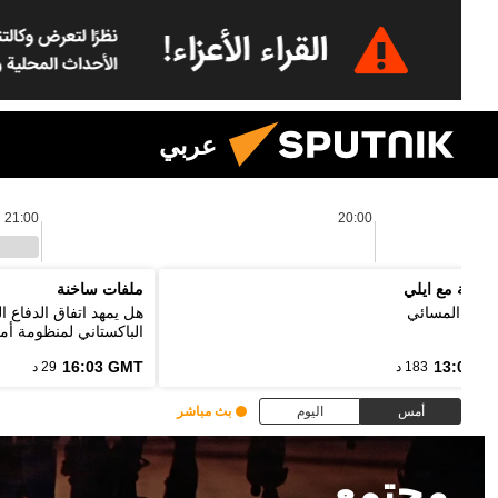
عربي
21:00
20:00
لموجة مع ايلي
ملفات ساخنة
رنامج المسائي
هل يمهد اتفاق الدفاع 
الباكستاني لمنظومة أمن
16:03 GMT
13:00 G
183 د
29 د
أمس
اليوم
بث مباشر
مجتمع