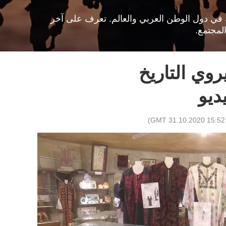
افية في دول الوطن العربي والعالم. تعرف على آخر
لمجتمع.
وي التاريخ
ديو
)
15:52 GMT 31.10.2020