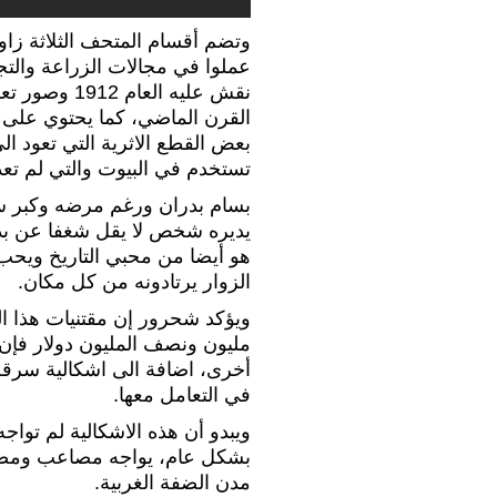
وتضم أقسام المتحف الثلاثة زا
عملوا في مجالات الزراعة والت
نقش عليه العام 1912 وصور تعود
القرن الماضي، كما يحتوي على م
بعض القطع الاثرية التي تعود ا
تستخدم في البيوت والتي لم تعد
بسام بدران ورغم مرضه وكبر سنه
يديره شخص لا يقل شغفا عن بدر
هو أيضا من محبي التاريخ ويحب
الزوار يرتادونه من كل مكان.
ويؤكد شحرور إن مقتنيات هذا الم
مليون ونصف المليون دولار فإن
أخرى، اضافة الى اشكالية سرقة ا
في التعامل معها.
ويبدو أن هذه الاشكالية لم توا
بشكل عام، يواجه مصاعب ومضا
مدن الضفة الغربية.