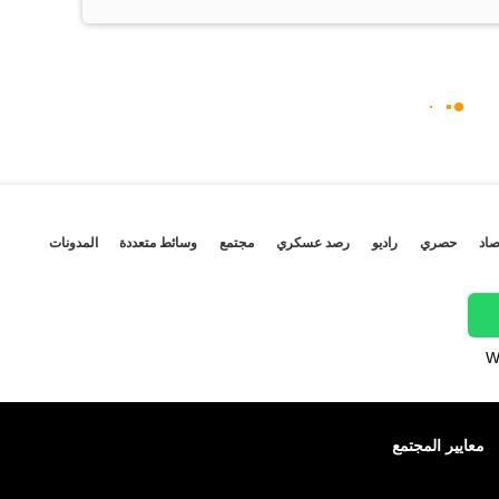
صاد
حصري
راديو
رصد عسكري
مجتمع
وسائط متعددة
المدونات
W
معايير المجتمع