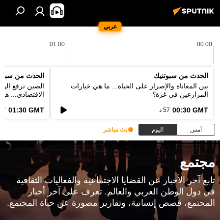
عربي
01:00
00:00
الحدث من سبوتنيك
الحدث من سبوت
بين المعاناة والإصرار على الحياة... ما هي خيارات
الصين ترفع الور
المزارعين في غزة؟
الاقتصادي... هي
الخطط؟
01:30 GMT
00:30 GMT
57 د
57 د
أمس
اليوم
بث مباشر
مجتمع
تابع آخر الأخبار عن القضايا الاجتماعية والفعاليات الثقافية
في دول الوطن العربي والعالم. تعرف على آخر أخبار
المجتمع، قصص إنسانية، وتقارير مصورة عن حياة المجتمع.