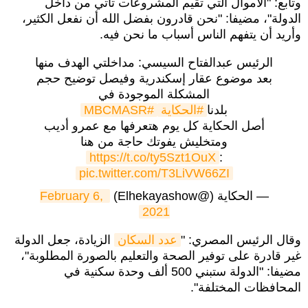
وتابع: "الأموال التي تقيم المشروعات تأتي من داخل
الدولة"، مضيفا: "نحن قادرون بفضل الله أن نفعل الكثير،
وأريد أن يتفهم الناس أسباب ما نحن فيه.
الرئيس عبدالفتاح السيسي: مداخلتي الهدف منها
بعد موضوع عقار إسكندرية وفيصل توضيح حجم
المشكلة الموجودة في
بلدنا
#الحكاية
#MBCMASR
أصل الحكاية كل يوم هتعرفها مع عمرو أديب
ومتخليش يفوتك حاجة من هنا
https://t.co/ty5Szt1OuX
:
pic.twitter.com/T3LiVW66ZI
— الحكاية (@Elhekayashow)
February 6, 
2021
وقال الرئيس المصري: "
عدد السكان
الزيادة، جعل الدولة
غير قادرة على توفير الصحة والتعليم بالصورة المطلوبة"،
مضيفا: "الدولة ستبني 500 ألف وحدة سكنية في
المحافظات المختلفة".