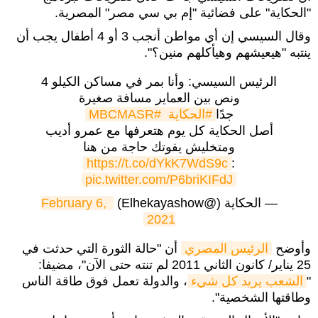
"الحكاية" على فضائية "إم بي سي مصر" المصرية.
وقال السيسي إن أي مواطن أنجب 3 أو 4 أطفال يجب أن
ينتبه "هيعيشهم وهيأكلهم منين؟".
الرئيس السيسي: وأنا بمر في مساكن الكيلو 4
ونص بين العماير مسافة صغيرة
جدًا
#الحكاية
#MBCMASR
أصل الحكاية كل يوم هتعرفها مع عمرو أديب
ومتخليش يفوتك حاجة من هنا
https://t.co/dYkK7WdS9c
:
pic.twitter.com/P6briKIFdJ
— الحكاية (@Elhekayashow)
February 6, 
2021
وأوضح
الرئيس المصري
أن "حالة الثورة التي حدثت في
25 يناير/ كانون الثاني 2011 لم تنته حتى الآن"، مضيفا:
"
الشعب يريد كل شيء
، والدولة تعمل فوق طاقة الناس
وطاقتها الشخصية".