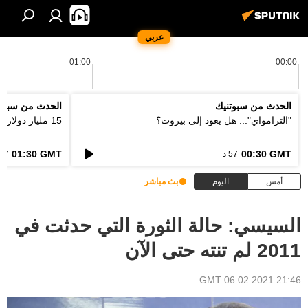
عربي
01:00
00:00
الحدث من سبوتنيك
الحدث من سبوت
"الترامواي"... هل يعود إلى بيروت؟
15 مليار دولار... كيف ستعالج اوروبا فاتورة الحرائق؟
01:30 GMT
00:30 GMT
57 د
57 د
أمس
اليوم
بث مباشر
السيسي: حالة الثورة التي حدثت في
2011 لم تنته حتى الآن
21:46 GMT 06.02.2021