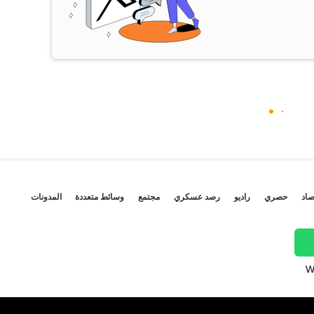
صاد
حصري
راديو
رصد عسكري
مجتمع
وسائط متعددة
المدونات
W