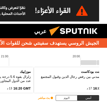
عربي
الجيش الروسي يستهدف سفينتي شحن للقوات الأوكرا
21:00
20:00
 بوينت بودكاست
موزاييك
واج المدني بين رفض رجال الدين وقبول المجتمع
زلزال بقو
عدد من الدول المجاورة
16:20 GMT
16:03 G
17 د
13 د
أمس
اليوم
بث مباشر