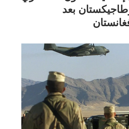
طاجيكستان بعد
غانستان