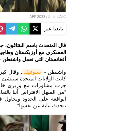
© AFP 2023 / Jimin LAI
تابعنا عبر
قال المتحدث باسم البنتاغون، جون
العسكري مع أوزبكستان وطاجيكس
أفغانستان التي تعمل واشنطن ع
واشنطن -
سبوتنيك
. وقال كي
كانت الولايات المتحدة ستنشئ 
جرت مشاورات مع وزيري خارج
"من السهل الافتراض أننا بالتعا
الواقعة على الحدود ونحاول 
تتحدث نيابة عن نفسها".