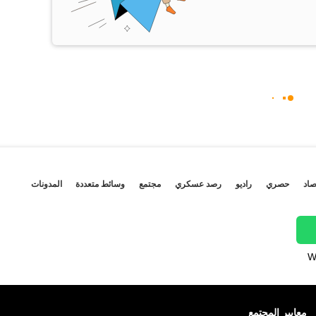
صاد
حصري
راديو
رصد عسكري
مجتمع
وسائط متعددة
المدونات
W
معايير المجتمع