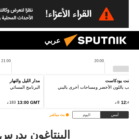
عربي
21:00
20:00
 بوينت بودكاست
مدار الليل والنهار
ل الألب باللون الأخضر ومساحات أخرى بالبني
البرنامج المسائي
13:00 GMT
12:48 G
8 د
183 د
أمس
اليوم
بث مباشر
البنتاغون يدرس 