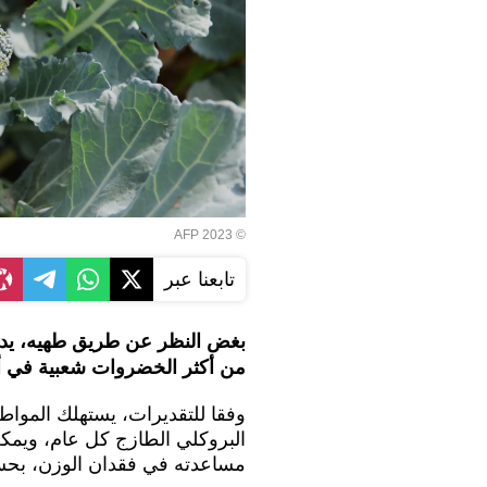
© AFP 2023
تابعنا عبر
بغض النظر عن طريق طهيه، يدخل
من أكثر الخضروات شعبية في أم
البروكلي الطازج كل عام، ويمكن
مساعدته في فقدان الوزن، بحس