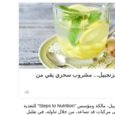
والزنجبيل... مشروب سحري يقي من
تقول أخصائية التغذية كاري غابرييل، مالكة ومؤسس "Steps to Nutrition" للتغذية
 مركبات قد تساعد، من خلال تناوله، في تقليل