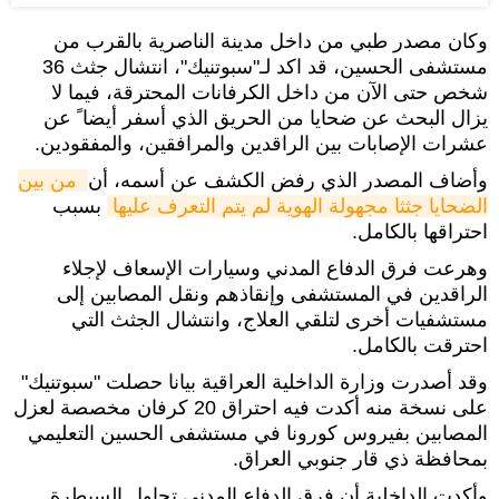
وكان مصدر طبي من داخل مدينة الناصرية بالقرب من
مستشفى الحسين، قد اكد لـ"سبوتنيك"، انتشال جثث 36
شخص حتى الآن من داخل الكرفانات المحترقة، فيما لا
يزال البحث عن ضحايا من الحريق الذي أسفر أيضا ً عن
عشرات الإصابات بين الراقدين والمرافقين، والمفقودين.
وأضاف المصدر الذي رفض الكشف عن أسمه، أن
من بين 
الضحايا جثثا مجهولة الهوية لم يتم التعرف عليها
بسبب
احتراقها بالكامل.
وهرعت فرق الدفاع المدني وسيارات الإسعاف لإجلاء
الراقدين في المستشفى وإنقاذهم ونقل المصابين إلى
مستشفيات أخرى لتلقي العلاج، وانتشال الجثث التي
احترقت بالكامل.
وقد أصدرت وزارة الداخلية العراقية بيانا حصلت "سبوتنيك"
على نسخة منه أكدت فيه احتراق 20 كرفان مخصصة لعزل
المصابين بفيروس كورونا في مستشفى الحسين التعليمي
بمحافظة ذي قار جنوبي العراق.
وأكدت الداخلية أن فرق الدفاع المدني تحاول السيطرة