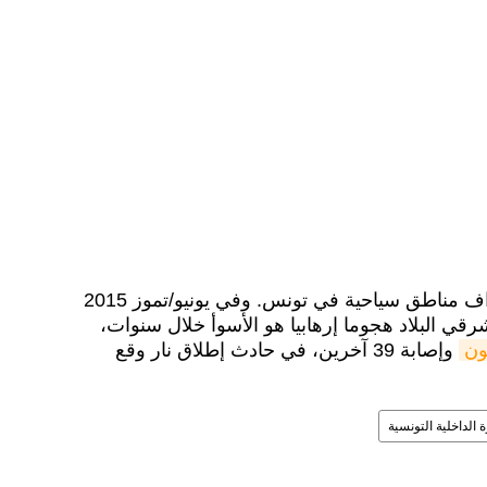
وسبق أن حاول إرهابيون استهداف مناطق سياحية في تونس. وفي يونيو/تموز 2015
ي البلاد هجوما إرهابيا هو الأسوأ خلال سنوات،
ون
وإصابة 39 آخرين، في حادث إطلاق نار وقع
 الداخلية التونسية