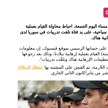
مساء اليوم الجمعة، احباط محاولة القيام بعملية
ياحية، على يد فتاة تلقت تدريبات في سوريا لدى
بية هناك.
ه على حسابها الرسمي بموقع فيسبوك، إن معلومات
تها تفيد بـ "اعتزام فتاة (22 سنة) القيام بعملية إرهابية ببلادنا، وذلك بعد رجوعها
ظيمات الإرهابية هناك وتلقّت تدريبات".
 اللازمة، تم القبض على المشتبه بها
بمطار قرطاج 
ر من يناير/كانون الثاني الجاري.