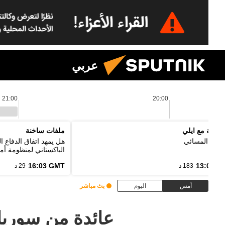
عربي
21:00
20:00
لموجة مع ايلي
ملفات ساخنة
رنامج المسائي
هل يمهد اتفاق الدفاع 
الباكستاني لمنظومة أمن
16:03 GMT
13:00 G
183 د
29 د
أمس
اليوم
بث مباشر
عائدة من سوريا.