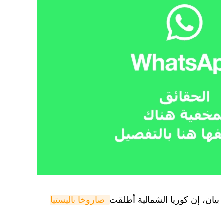
بيان، إن كوريا الشمالية أطلقت
صاروخا باليستيا 