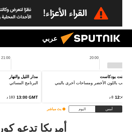
عربي
21:00
20:00
 بوينت بودكاست
مدار الليل والنهار
ل الألب باللون الأخضر ومساحات أخرى بالبني
البرنامج المسائي
13:00 GMT
12:48 G
8 د
183 د
أمس
اليوم
بث مباشر
أمريكا تدعو كوري