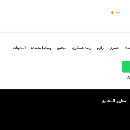
صاد
حصري
راديو
رصد عسكري
مجتمع
وسائط متعددة
المدونات
W
معايير المجتمع