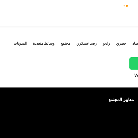
صاد
حصري
راديو
رصد عسكري
مجتمع
وسائط متعددة
المدونات
W
معايير المجتمع