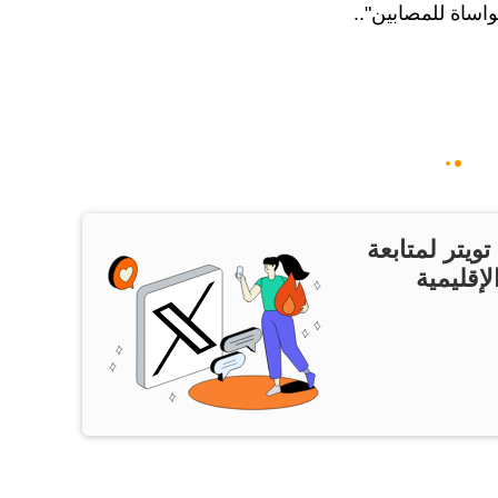
واساة للمصابين"..
ويتر لمتابعة
لإقليمية