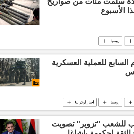
تحدة سلمت مئات من صواريخ
ذا الأسبوع
روسيا
م السابع للعملية العسكرية
اس
روسيا
أخبار أوكرانيا
اب للشعب "تزوير" تصويت
الثقة لحكومة باشاغا