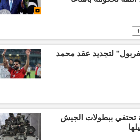
يفربول" لتجديد عقد محمد
ة تحتفي ببطولات الجيش
لها