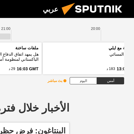
عربي
21:00
20:00
لموجة مع ايلي
ملفات ساخنة
رنامج المسائي
هل يمهد اتفاق الدفاع 
الباكستاني لمنظومة أمن
16:03 GMT
13:00 G
183 د
29 د
أمس
اليوم
بث مباشر
الأخبار خلال فترة معينة
البنتاغون: فرض حظر 