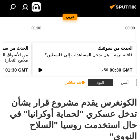
عربي
01:00
00:00
الحدث من سبوتنيك
الحدث من سبوت
قافلة برية... هل تدخل المساعدات إلى فلسطين؟
من الأسواق التق
ملامح التجارة ا
الطاقة؟
01:30 GMT
00:30 GMT
56 د
57 د
أمس
اليوم
بث مباشر
الكونغرس يقدم مشروع قرار بشأن
تدخل عسكري "لحماية أوكرانيا" في
حال استخدمت روسيا "السلاح
النووي"