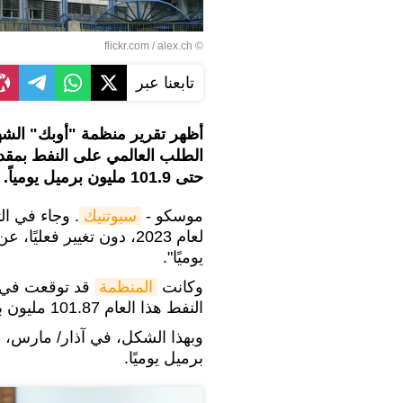
alex.ch
© flickr.com /
تابعنا عبر
أظهر تقرير منظمة "أوبك" الشهري،
حتى 101.9 مليون برميل يومياً.
موسكو -
سبوتنيك
. وجاء في ال
يوميًا".
وكانت
المنظمة
قد توقعت في ا
النفط هذا العام 101.87 مليون برميل يوميًا .
برميل يوميًا.