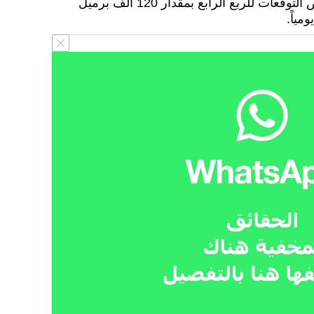
102.14 مليون. ولكن، تم تخفيض التوقعات للربع الرابع بمقدار 120 ألف برميل