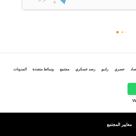
صاد
حصري
راديو
رصد عسكري
مجتمع
وسائط متعددة
المدونات
W
معايير المجتمع