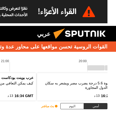
عربي
القوات الروسية تحسن مواقعها على محاور عدة وتك
21:00
20:00
اييك
عرب بوينت بودكاست
زلزال بقوة 5.6 درجة يضرب مصر ويشعر به سكان
كيف يمكن التعافي من 
 من الدول المجاورة
16:34 GMT
16:20 G
13 د
13 د
أمس
اليوم
بث مباشر