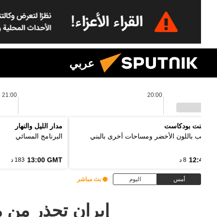
عربي
21:00
20:00
 بوينت بودكاست
مدار الليل والنهار
ل الألب باللون الأخضر ومساحات أخرى بالبني
البرنامج المسائي
13:00 GMT
12:48 G
8 د
183 د
أمس
اليوم
بث مباشر
إيران تحذر من م