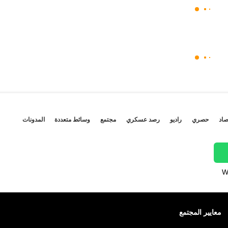
صاد
حصري
راديو
رصد عسكري
مجتمع
وسائط متعددة
المدونات
W
معايير المجتمع