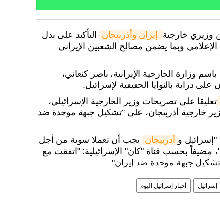
ين وزيري خارجية
 إيران وأذربيجان
التأكيد على بذل
 الإعلامي وبما يضمن مصالح الشعبين الإيراني
سم وزارة الخارجية الإيرانية، ناصر كنعاني،
 على دراية بالنوايا الحقيقية لإسرائيل.
تعليقا على تصريحات وزير الخارجية الإسرائيلي،
زير خارجية أذربيجان، على "تشكيل جبهة موحدة ضد
"إسرائيل و
أذربيجان
يجب أن تعملا سوية من أجل
، مضيفاً بحسب قناة "كان" الإسرائيلية: "اتفقت مع
 تشكيل جبهة موحدة ضد إيران".
إسرائيل
أخبار إسرائيل اليوم