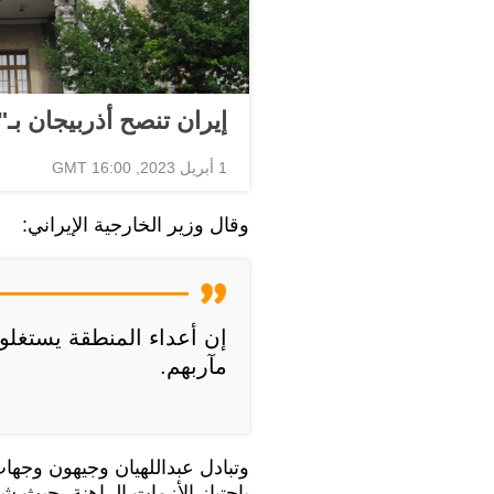
إيران تنصح أذربيجان بـ"د
1 أبريل 2023, 16:00 GMT
وقال وزير الخارجية الإيراني:
إن أعداء المنطقة يستغلون
مآربهم.
وتبادل عبداللهيان وجيهون وجهات
باجتياز الأزمات الراهنة، حيث ش