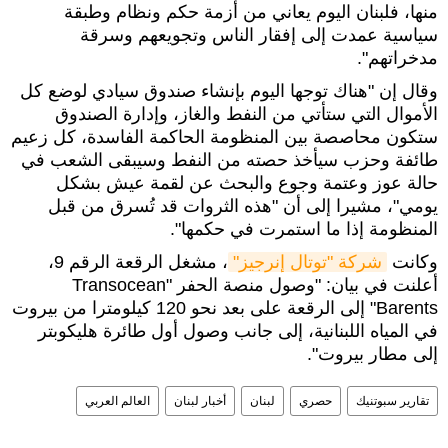
منها، فلبنان اليوم يعاني من أزمة حكم ونظام وطبقة
سياسية عمدت إلى إفقار الناس وتجويعهم وسرقة
مدخراتهم".
وقال إن "هناك توجها اليوم بإنشاء صندوق سيادي لوضع كل
الأموال التي ستأتي من النفط والغاز، وإدارة الصندوق
ستكون محاصصة بين المنظومة الحاكمة الفاسدة، كل زعيم
طائفة وحزب سيأخذ حصته من النفط وسيبقى الشعب في
حالة عوز وعتمة وجوع والبحث عن لقمة عيش بشكل
يومي"، مشيرا إلى أن "هذه الثروات قد تُسرق من قبل
المنظومة إذا ما استمرت في حكمها".
وكانت
شركة "توتال إنرجيز"
، مشغل الرقعة الرقم 9،
أعلنت في بيان: "وصول منصة الحفر "Transocean
Barents" إلى الرقعة على بعد نحو 120 كيلومترا من بيروت
في المياه اللبنانية، إلى جانب وصول أول طائرة هليكوبتر
إلى مطار بيروت".
تقارير سبوتنيك
حصري
لبنان
أخبار لبنان
العالم العربي