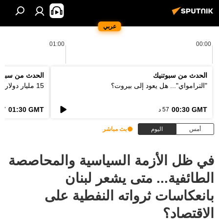
عربي
01:00
00:00
الحدث من سبوتنيك
الحدث من سبوت
"الترامواي"... هل يعود إلى بيروت؟
15 مليار دولار... كيف ستعالج اوروبا فاتورة الحرائق؟
01:30 GMT
00:30 GMT
57 د
57 د
أمس
اليوم
بث مباشر
في ظل الأزمة السياسية والمحاصصة
الطائفية... متى يشعر لبنان
بانعكاسات ثرواته النفطية على
الاقتصاد؟