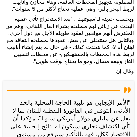
المطلوبة لتجهيز المحطات العائمة، وبناء مخازن وأنابيب
لربط البحر بالبر، وهي عملية تحتاج لأكثر من 5 سنوات".
وبحسب حديثه لـ"سبوتنيك": "بعد الاستخراج تأتي عملية
البحث عن زبائن لهم مصلحة بشراء الغاز اللبناني، وهم من
المفترض أنهم موقعين لعقود طويلة الأجل مع دول أخرى،
وبالتالي هل ستتخلى عن بعض عقودها لمصلحة التعاقد مع
لبنان أم لا، كما نتحدث كذلك - في حال لم يتم إنشاء أنابيب
لربط هذه المحطات بالمستهلكين- عن محطات لتسييل
الغاز وبيعه مسال، وهو ما يحتاج لوقت طويل".
وقال إن
"الأمر الإيجابي هو تلبية الحاجة المحلية بالحد
الأدنى، التوفير في الفاتورة النفطية للبنان بما لا
يقل عن ملياري دولار أمريكي سنويا"، مؤكدا أن
"أي اكتشاف تجاري سيكون له نتائج إيجابية على
الاقتصاد ككل، فهو بالتأكيد سيرفع من مستوى