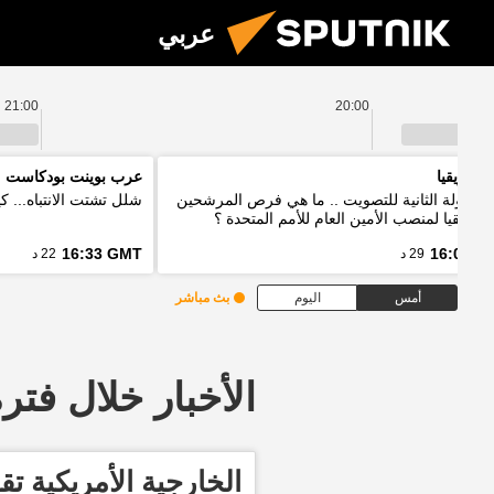
عربي
21:00
20:00
 افريقيا
عرب بوينت بودكاست
 الجولة الثانية للتصويت .. ما هي فرص المرشحين
شلل تشتت الانتباه... 
أفريقيا لمنصب الأمين العام للأمم المتحدة ؟
16:33 GMT
16:03 G
29 د
22 د
أمس
اليوم
بث مباشر
الأخبار خلال فترة معينة