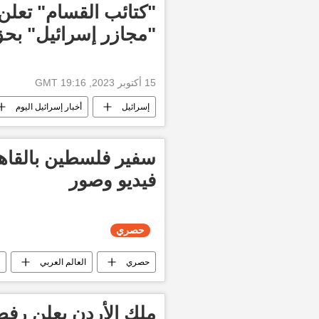
التصعيد السياسي والعسكري في قطاع غزة
"كتائب القسام" تعلن
العدوان الإسرائيلي على غزة
"مجازر إسرائيل" بحق
15 أكتوبر 2023, 19:16 GMT
إسرائيل
أخبار إسرائيل اليوم
حركة حماس
الأخبار
أخ
سفير فلسطين بالقاهر
فيديو وصور
حصري
حصري
العالم العربي
أخبار مصر الآن
إسرائيل
ملك الأردن يعلن رفض