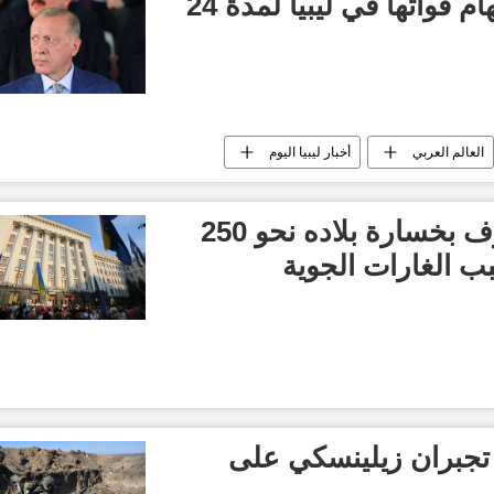
تركيا تسعى لتمديد مهام قواتها في ليبيا لمدة 24
العالم العربي
أخبار ليبيا اليوم
مسؤول أوكراني يعترف بخسارة بلاده نحو 250
بب الغارات الجوية
يا تجبران زيلينسكي على