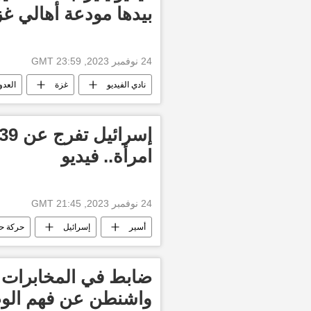
بيدها مودعة أهالي غز
24 نوفمبر 2023, 23:59 GMT
نادي الفيديو
غزة
العدو
طوفان الأقصى
تسليم رهائن
امرأة.. فيديو
24 نوفمبر 2023, 21:45 GMT
أسير
إسرائيل
حركة ح
التصعيد العسكري بين غزة وإسرائيل
ضابط في المخابرات 
واشنطن عن فهم الوضع