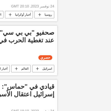
24 نوفمبر 2023, 20:10 GMT
روسيا
أخبار أوكرانيا
ال
صحفيو "بي بي سي" يع
عند تغطية الحرب في
حصري
اسرائيل
العالم
أخبار ا
قيادي في "حماس": ال
إسرائيل اعتقال الأس