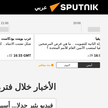
عربي
21:00
20:00
 افريقيا
عرب بوينت بودكاست
 الجولة الثانية للتصويت .. ما هي فرص المرشحين
شلل تشتت الانتباه... 
أفريقيا لمنصب الأمين العام للأمم المتحدة ؟
16:33 GMT
16:03 G
29 د
22 د
أمس
اليوم
بث مباشر
الأخبار خلال فترة معينة
فيديو يثير جدلا... أس