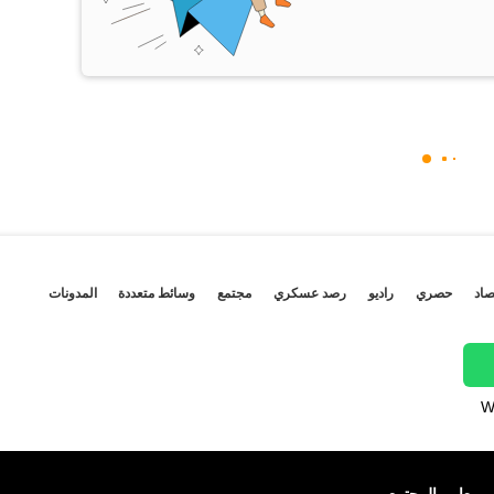
صاد
حصري
راديو
رصد عسكري
مجتمع
وسائط متعددة
المدونات
W
معايير المجتمع