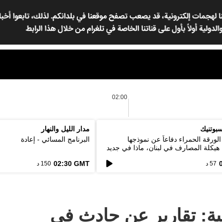
02:00
بوتنيك
مدار الليل والنهار
لورقة الحمراء دفاعاً عن نموذجها
البرنامج المسائي - إعادة
. هيكلة المصارف في لبنان، ماذا في جديد
02:30 GMT
57 د
150 د
نية: تقارير عن حادث في