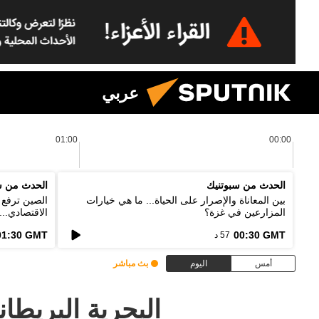
عربي
01:00
00:00
الحدث من سبوتنيك
الحدث من س
بين المعاناة والإصرار على الحياة... ما هي خيارات
الصين ترفع ا
المزارعين في غزة؟
الاقتصادي..
الخطط؟
01:30 GMT
00:30 GMT
57 د
أمس
اليوم
بث مباشر
البحرية البريطا