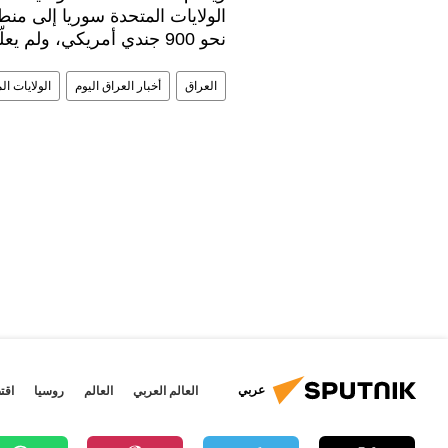
الولايات المتحدة سوريا إلى م
نحو 900 جندي أمريكي، ولم يعلّق البنتاغون على الشائعات بشأن إمكانية انسحابهم.
العراق
أخبار العراق اليوم
الولايات ال
عربي
العالم العربي
العالم
روسيا
اقت