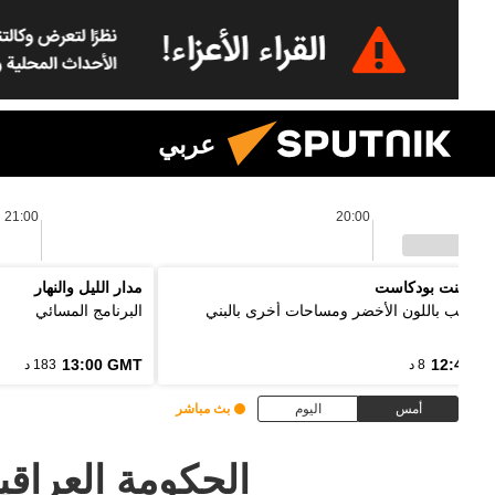
عربي
21:00
20:00
 بوينت بودكاست
مدار الليل والنهار
ل الألب باللون الأخضر ومساحات أخرى بالبني
البرنامج المسائي
13:00 GMT
12:48 G
8 د
183 د
أمس
اليوم
بث مباشر
الحكومة العراقي