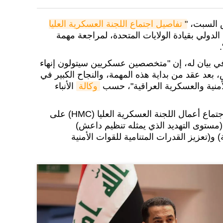
 السبت، "
تفاصيل اجتماع اللجنة العسكریة العلیا 
الدولي بقيادة الولايات المتحدة، لمراجعة مھمة
ي بيان له، إن "متخصصين عسكریين سيتولون إنھاء
بعد عقد من بدایة ھذه المھمة، والنجاح الكبیر في
لأمنیة والعسكریة العراقیة"، حسب
وكالة
الأنباء
وأشار إلى أنه "ستبدأ بعد ھذا الاجتماع أعمال اللجنة العسكریة العلیا (HMC) على
مستوى التهديد الذي يمثله تنظيم داعش)
 و(تعزيز القدرات المتنامية للقوات الأمنیة