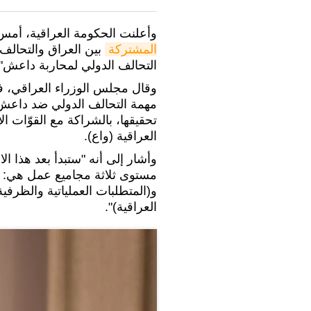
وأعلنت الحكومة العراقية، أمس
المشتركة
بين العراق والتحالف 
التحالف الدولي لمحاربة داعش".
وقال مجلس الوزراء العراقي، ف
مھمة التحالف الدولي ضد داعش، 
تحقیقها، بالشراكة مع القوّات ا
العراقية (واع).
مستوى ثلاثة مجامیع عمل هي: (
و(المتطلبات العملیاتیة والظرفیة)
العراقیة)".