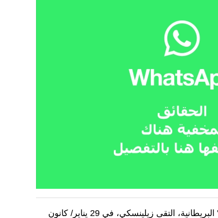
ووفقا لصحيفة "فاينينشال تايمز" البريطانية، التقى زيلينسكي، في 29 يناير/ كانون