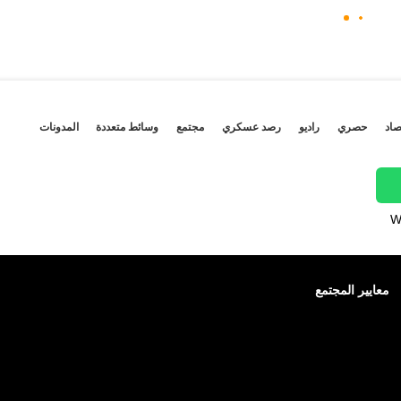
صاد
حصري
راديو
رصد عسكري
مجتمع
وسائط متعددة
المدونات
W
معايير المجتمع