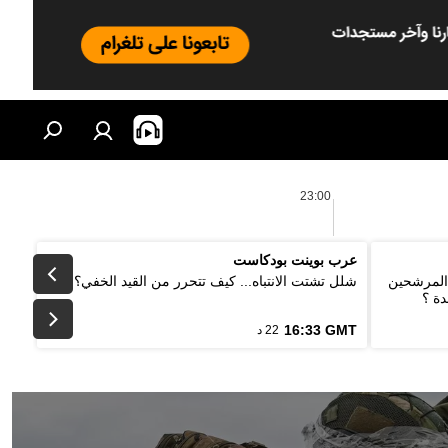
23:00
عرب بوينت بودكاست
 المرشحين
شلل تشتت الانتباه... كيف تتحرر من القيد الخفي؟
دة ؟
16:33 GMT
22 د