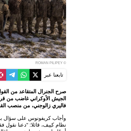
© ROMAN PILIPEY
تابعنا عبر
صرح الجنرال المتقاعد من القو
الجيش الأوكراني غاضب من قرار 
فاليري زالوجني، من منصب القائ
وأجاب كريفونوس على سؤال بشأن
نظام كييف، قائلا: "دعنا نقول 