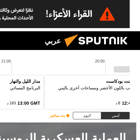
عربي
21:00
20:00
 بوينت بودكاست
مدار الليل والنهار
ل الألب باللون الأخضر ومساحات أخرى بالبني
البرنامج المسائي
13:00 GMT
12:48 G
8 د
183 د
أمس
اليوم
بث مباشر
العملية العسكرية الروسي