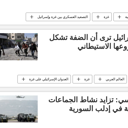
ية
غزة
التصعيد العسكري بين غزة وإسرائيل
لم
حصري
تقارير سبوتنيك
ئيل ترى أن الضفة تشكل
عها الاستيطاني
العالم العربي
غزة
العدوان الإسرائيلي على غزة
ي: تزايد نشاط الجماعات
ة في إدلب السورية