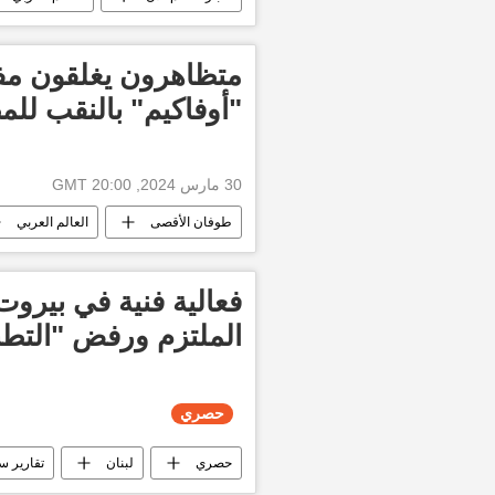
أخبار فلسطين اليوم
غزة
متظاهرون يغلقون مف
"أوفاكيم" بالنقب للم
30 مارس 2024, 20:00 GMT
طوفان الأقصى
العالم العربي
التصعيد العسكري بين غزة وإسرائيل
وقف إطلاق النار بين قطاع غزة وإسرائيل
فعالية فنية في بيروت 
الملتزم ورفض "التطب
حصري
حصري
لبنان
تقارير س