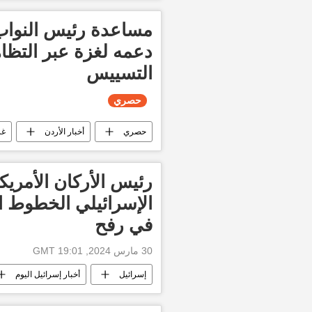
مساعدة رئيس النواب 
دعمه لغزة عبر التظاه
التسييس
حصري
حصري
أخبار الأردن
غز
رئيس الأركان الأمري
الإسرائيلي الخطوط ا
في رفح
30 مارس 2024, 19:01 GMT
إسرائيل
أخبار إسرائيل اليوم
التصعيد العسكري بين غزة وإسرائيل