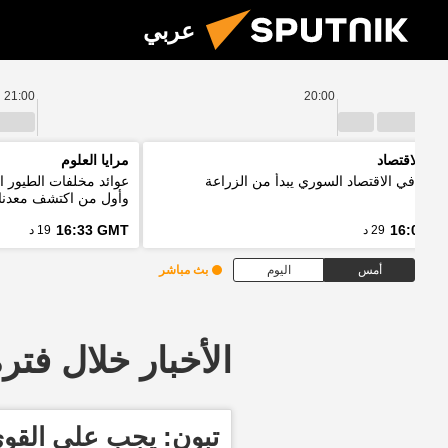
عربي
21:00
20:00
نين الاقتصاد
مرايا العلوم
ر: تعافي الاقتصاد السوري يبدأ من الزراعة
عوائد مخلفات الطيور ا
وأول من اكتشف معدنا
16:33 GMT
16:03 G
29 د
19 د
أمس
اليوم
بث مباشر
الأخبار خلال فترة معينة
تبون: يجب على القو