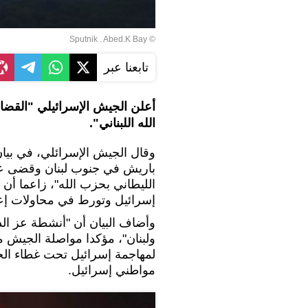
© Sputnik . Abed.K Bay
تابعنا عبر
أعلن الجيش الإسرائيلي "القضا
الله اللبناني".
وقال الجيش الإسرائلي، في بيا
باريش في جنوب لبنان وقضى على
الليطاني بحزب الله"، زاعما أن
إسرائيل وتورط في محاولات إعم
وأضاف البيان أن "أنشطة عز الد
ولبنان"، مؤكدا مواصلة الجيش مت
لمهاجمة إسرائيل تحت غطاء الح
مواطني إسرائيل.