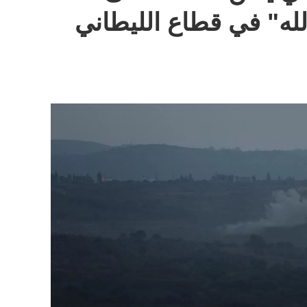
له" في قطاع الليطاني