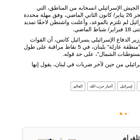
جيش الإسرائيلي انسحابه من المناطق، التي
احتلها في جنوب لبنان، بحلول فجر 26 يناير/ كانون الثاني الماضي، وفق مهلة محددة
ا، إلا أن إسرائيل لم تلتزم بالموعد، وأعلنت واشنطن لاحقًا تمديد
لماضي.
لن وزير الدفاع الإسرائيلي يسرائيل كاتس، أن القوات
الإسرائيلية ستبقى موجودة في "منطقة عازلة" بلبنان، في 5 نقاط مراقبة على طول
ستوطنات الشمال"، على حد قوله.
ائيلي من حين لآخر ضربات في لبنان، يقول إنها
إسرائيل
أخبار حزب الله
العالم
تلغرام