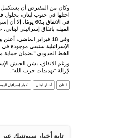
وكان من المفترض أن يستكمل ال
في الاتفاق بـ60 يومً
المهلة باتفاق إسرائيلي لبناني، حتى 18 فبراير/ شباط ا
وفي 18 فبراير الماضي، أع
الخط الحدودي "لضمان حماية م
ورغم الاتفاق، يشن الجيش الإسر
لإزالة "تهديدات حزب الله".
لبنان
أخبار لبنان
أخبار إسرائيل اليوم
تابع أخبار سبوتنيك عبر 