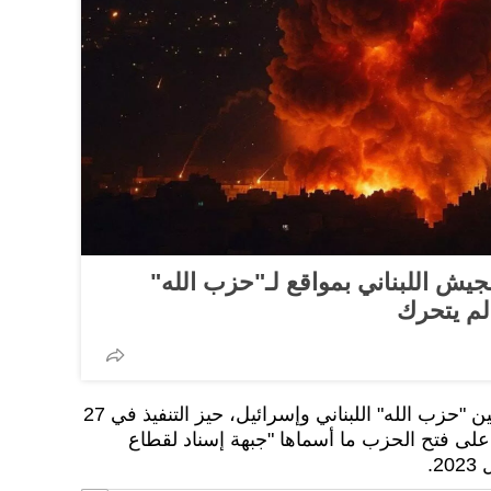
لجيش اللبناني بمواقع لـ"حزب الله"
لم يتحرك
ودخل اتفاق لوقف إطلاق النار بين "حزب الله" اللبناني وإسرائيل، حيز التنفيذ في 27
 من عام على فتح الحزب ما أسماها "جبهة إسناد لقطاع