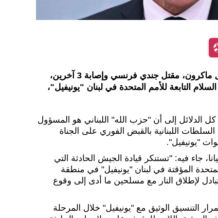
أعلن الرئيس الفرنسي، إيمانويل ماكرون، مقتل جندي فرنسي وإصابة 3 آخرين،
م التابعة للأمم المتحدة في لبنان "يونيفيل"،
 الدلائل إلى أن "حزب الله" اللبناني هو المسؤول
لسلطات اللبنانية بالقبض الفوري على الجناة
ات "يونيفيل".
نا، جاء فيه: "تستنكر قيادة الجيش الحادثة التي
تحدة المؤقتة في لبنان "يونيفيل" في منطقة
تبادل لإطلاق النار مع مسلحين ما أدى إلى وقوع
رار التنسيق الوثيق مع "يونيفيل" خلال المرحلة