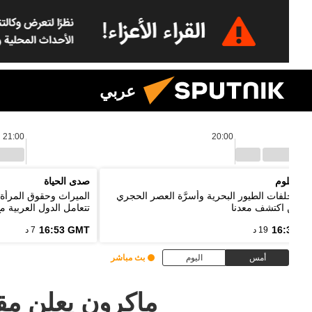
عربي
21:00
20:00
يا العلوم
صدى الحياة
ئد مخلفات الطيور البحرية وأسرَّة العصر الحجري
الميراث وحقوق المرأة 
ل من اكتشف معدنا
تتعامل الدول العربية م
16:53 GMT
16:33 G
19 د
7 د
أمس
اليوم
بث مباشر
ماكرون يعلن م