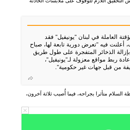
يش التحقيق اللازم للوقوف على ملابسات الحادثة
ؤقتة العاملة في لبنان "يونيفيل" فقد
، أعلنت فيه "تعرض دورية تابعة لها، صباح
بإزالة الذخائر المتفجرة على طول طريق
دة ربط مواقع معزولة لـ"يونيفيل"،
فة من قبل جهات غير حكومية".
 السلام متأثرا بجراحه، فيما أُصيب ثلاثة آخرون،