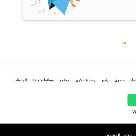
صاد
حصري
راديو
رصد عسكري
مجتمع
وسائط متعددة
المدونات
W
معايير المجتمع