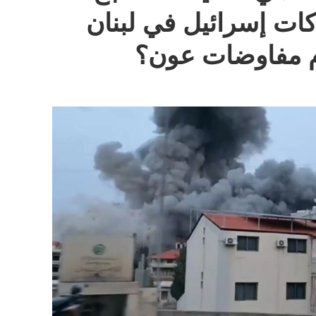
اكات إسرائيل في لبنان
م مفاوضات عون؟