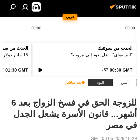
عربي
01:00
00:00
الحدث من سبوتنيك
الحدث من سبوت
"الترامواي"... هل يعود إلى بيروت؟
15 مليار دولار... كيف ستعالج اوروبا فاتورة الحرائق؟
01:30 GMT
00:30 GMT
57 د
57 د
أمس
اليوم
بث مباشر
للزوجة الحق في فسخ الزواج بعد 6
أشهر... قانون الأسرة يشعل الجدل
في مصر
18:29 GMT 08.05.2026