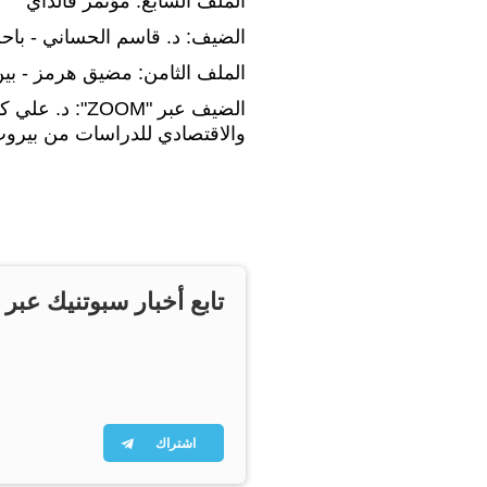
الملف السابع: مؤتمر فالداي
الضيف: د. قاسم الحساني - باح
الملف الثامن: مضيق هرمز - بين
الضيف عبر "OM
والاقتصادي للدراسات من بيرو
تابع أخبار سبوتنيك عبر 
اشتراك