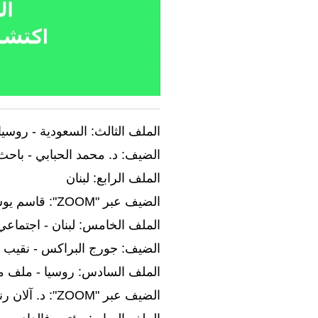
الملف الثالث: السعودية - روسيا 
الضيف: د. محمد الحبابي - باحث
الملف الرابع: لبنان
الضيف عبر "ZOOM": قاسم يوسف - باحث سياسي لبناني
الملف الخامس: لبنان - اجتماعي
الضيف: جورج البراكس - نقيب
الملف السادس: روسيا - ملف مت
الضيف عبر "ZOOM": د. آلان رنو - باحث في الشأن الدولي من بيروت