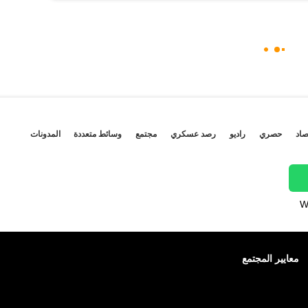
صاد
حصري
راديو
رصد عسكري
مجتمع
وسائط متعددة
المدونات
W
معايير المجتمع