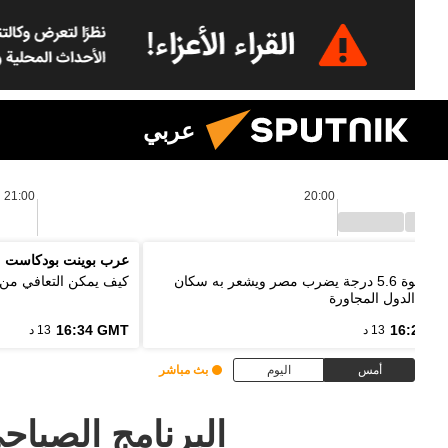
عربي
21:00
20:00
اييك
عرب بوينت بودكاست
زلزال بقوة 5.6 درجة يضرب مصر ويشعر به سكان
كيف يمكن التعافي من 
 من الدول المجاورة
16:34 GMT
16:20 G
13 د
13 د
أمس
اليوم
بث مباشر
البرنامج الصباحي