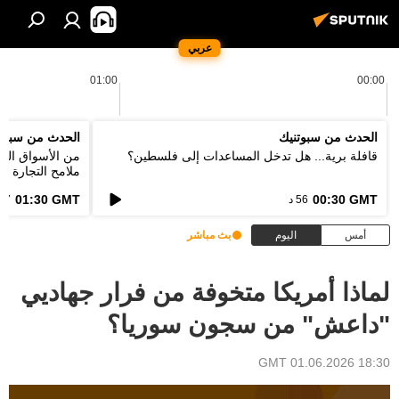
عربي
01:00
00:00
الحدث من سبوتنيك
الحدث من سبوت
قافلة برية... هل تدخل المساعدات إلى فلسطين؟
من الأسواق التق
ملامح التجارة ا
الطاقة؟
01:30 GMT
00:30 GMT
56 د
57 د
أمس
اليوم
بث مباشر
لماذا أمريكا متخوفة من فرار جهاديي
"داعش" من سجون سوريا؟
18:30 GMT 01.06.2026