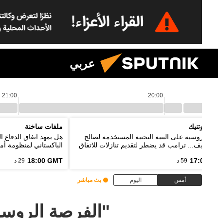
عربي
21:00
20:00
م سبوتنيك
ملفات ساخنة
ات روسية على البنية التحتية المستخدمة لصالح
هل يمهد اتفاق الدفاع 
ت كييف... ترامب قد يضطر لتقديم تنازلات للاتفاق
الباكستاني لمنظومة أمن
إيران
18:00 GMT
17:00 G
59 د
29 د
أمس
اليوم
بث مباشر
"الفرصة الروسية