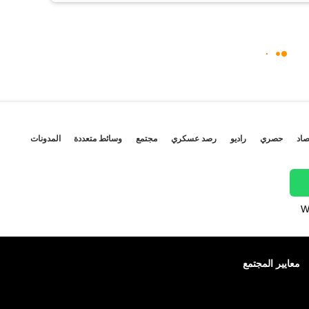
صاد
حصري
راديو
رصد عسكري
مجتمع
وسائط متعددة
المدونات
W
معايير المجتمع