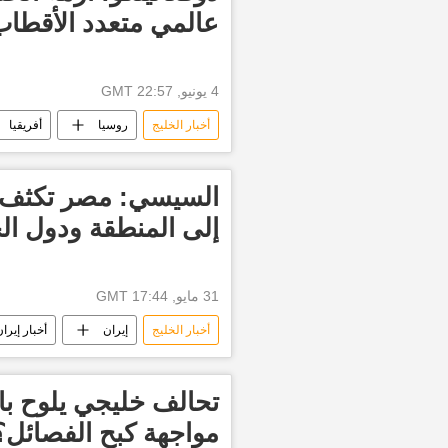
عالمي متعدد الأقطاب
4 يونيو, 22:57 GMT
أخبار الخليج
روسيا
أفريقيا
منتدى سان بطرسبورغ الاقتصادي الدولي 2026
السيسي: مصر تكثف جه
إلى المنطقة ودول ال
31 مايو, 17:44 GMT
أخبار الخليج
إيران
أخبار إيرا
أخبار مصر الآن
أخبار فرنسا
العالم
تحالف خليجي يلوح بال
مواجهة كبح الفصائل؟