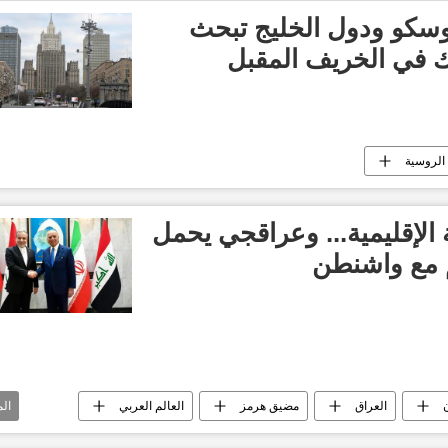
وسكو ودول الخليج تبحث
ك في الخريف المقبل
 الروسية
الإقليمية... وعراقجي يحمل
م مع واشنطن
ن
العراق
مضيق هرمز
العالم العربي
ال